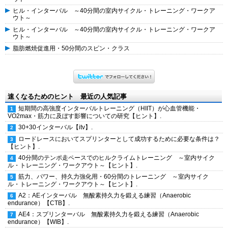
ヒル・インターバル ～40分間の室内サイクル・トレーニング・ワークア
ウト～
ヒル・インターバル ～40分間の室内サイクル・トレーニング・ワークア
ウト～
脂肪燃焼促進用・50分間のスピン・クラス
速くなるためのヒント 最近の人気記事
短期間の高強度インターバルトレーニング（HIIT）が心血管機能・
VO2max・筋力に及ぼす影響についての研究【ヒント】.
30+30インターバル【itv】.
ロードレースにおいてスプリンターとして成功するために必要な条件は？
【ヒント】.
40分間のテンポ走ペースでのヒルクライムトレーニング ～室内サイク
ル・トレーニング・ワークアウト～【ヒント】.
筋力、パワー、持久力強化用・60分間のトレーニング ～室内サイク
ル・トレーニング・ワークアウト～【ヒント】.
A2：AEインターバル 無酸素持久力を鍛える練習（Anaerobic
endurance）【CTB】.
AE4：スプリンターバル 無酸素持久力を鍛える練習（Anaerobic
endurance）【WIB】.