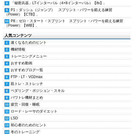
「秘密兵器」LTインターバル（4+8インターバル）【itv】.
P1：ダッシュ（ジャンプ） スプリント・パワーを鍛える練習
（Power）【CTB】.
P8：ゼロ・スタート・スプリント スプリント・パワーを鍛える練習
（Power）【WIB】.
人気コンテンツ
速くなるためのヒント
機材情報
トレーニングメニュー
おすすめ動画
おすすめブログ一覧
FTP・LT・VO2max
筋トレ・ストレッチ
ペダリング・ポジション・スキル
パワトレ機材まとめ
疲労・回復・睡眠
ロード・レーサのダイエット
LSD
初心者のためのヒント
冬のトレーニング