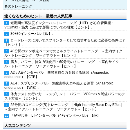
レース対策情報・レース戦術
冬のトレーニング
速くなるためのヒント 最近の人気記事
短期間の高強度インターバルトレーニング（HIIT）が心血管機能・
VO2max・筋力に及ぼす影響についての研究【ヒント】.
30+30インターバル【itv】.
ロードレースにおいてスプリンターとして成功するために必要な条件は？
【ヒント】.
40分間のテンポ走ペースでのヒルクライムトレーニング ～室内サイク
ル・トレーニング・ワークアウト～【ヒント】.
筋力、パワー、持久力強化用・60分間のトレーニング ～室内サイク
ル・トレーニング・ワークアウト～【ヒント】.
A2：AEインターバル 無酸素持久力を鍛える練習（Anaerobic
endurance）【CTB】.
AE4：スプリンターバル 無酸素持久力を鍛える練習（Anaerobic
endurance）【WIB】.
体力テストの行い方 ～スプリント・パワー、VO2max＆閾値パワーのテ
スト方法～【ヒント】.
25分間のスピニング(R)トレーニング | High Intensity Race Day Effort |
～室内サイクル・トレーニング・ワークアウト～【ヒント】.
「秘密兵器」LTインターバル（4+8インターバル）【itv】.
人気コンテンツ