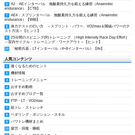
A2：AEインターバル 無酸素持久力を鍛える練習（Anaerobic
endurance）【CTB】.
AE4：スプリンターバル 無酸素持久力を鍛える練習（Anaerobic
endurance）【WIB】.
体力テストの行い方 ～スプリント・パワー、VO2max＆閾値パワーのテ
スト方法～【ヒント】.
25分間のスピニング(R)トレーニング | High Intensity Race Day Effort |
～室内サイクル・トレーニング・ワークアウト～【ヒント】.
「秘密兵器」LTインターバル（4+8インターバル）【itv】.
人気コンテンツ
速くなるためのヒント
機材情報
トレーニングメニュー
おすすめ動画
おすすめブログ一覧
FTP・LT・VO2max
筋トレ・ストレッチ
ペダリング・ポジション・スキル
パワトレ機材まとめ
疲労・回復・睡眠