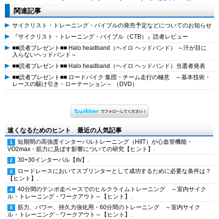
関連記事
サイクリスト・トレーニング・バイブルの発売予定などについてのお知らせ
『サイクリスト・トレーニング・バイブル（CTB）』読者レビュー
■■読者プレゼント■■ Halo headband（ヘイロ ヘッドバンド） ～汗が目に
入らないヘッドバンド～
■■読者プレゼント■■ Halo headband（ヘイロ ヘッドバンド）当選者発表
■■読者プレゼント■■ ロードバイク 集団・チーム走行の極意 ～基本技術・
レースの駆け引き・ローテーション～ （DVD）
速くなるためのヒント 最近の人気記事
短期間の高強度インターバルトレーニング（HIIT）が心血管機能・
VO2max・筋力に及ぼす影響についての研究【ヒント】.
30+30インターバル【itv】.
ロードレースにおいてスプリンターとして成功するために必要な条件は？
【ヒント】.
40分間のテンポ走ペースでのヒルクライムトレーニング ～室内サイク
ル・トレーニング・ワークアウト～【ヒント】.
筋力、パワー、持久力強化用・60分間のトレーニング ～室内サイク
ル・トレーニング・ワークアウト～【ヒント】.