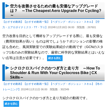
空力を改善させるための最も安価なアップグレード
は？ ～The Cheapest Aero Upgrade For Cycling?
～
【おすすめ動画】
【おすすめ動画一覧】
【ペダリング・ポジション・スキル】
【空
力・エアロダイナミクス・TT・下り】
2019年12月18日 06:00
閲覧数：267601
空力改善を目的として機材をアップグレードする際に、最も安価な
（費用対効果が高い）ものは何でしょうか？ポジションの影響の検
証も含めた、風洞実験室での実験結果紹介の動画です（GCNのスタ
ッフ1名のみの実験結果なので、厳密に科学的な実験結果とはいえな
い点等は注意が必要です）。
続きを読む
シクロクロスバイクのかつぎ方と走り方 ～How To
Shoulder & Run With Your Cyclocross Bike | CX
Skills～
【おすすめ動画】
【おすすめ動画一覧】
【ペダリング・ポジション・スキル】
【冬の
トレーニング】
2019年11月11日 06:00
閲覧数：302349
シクロクロスバイクのかつぎ方と走り方紹介の動画です。
続きを読む