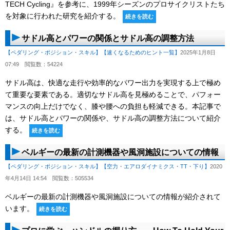
TECH Cycling』を参考に、1999年シーズンのプロサイクリストたち
を対象に行われた研究を紹介する。
続きを読む
サドル高とパワーの関係とサドル高の調整方法
【ペダリング・ポジション・スキル】
【速くなるためのヒント一覧】
2025年1月8日
07:49
閲覧数：54224
サドル高は、快適な走行や効率的なパワー出力を実現する上で極め
て重要な要素である。適切なサドル高を見極めることで、パフォー
マンスの向上だけでなく、膝や腰への負担も軽減できる。本記事で
は、サドル高とパワーの関係や、サドル高の調整方法について紹介
する。
続きを読む
ベルギーの最新の計測機器や風洞施設についての情報
【ペダリング・ポジション・スキル】
【空力・エアロダイナミクス・TT・下り】
2020
年4月14日 14:54
閲覧数：505534
ベルギーの最新の計測機器や風洞施設についての情報が紹介されて
います。
続きを読む