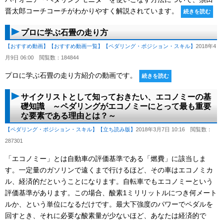
晋太郎コーチコーチがわかりやすく解説されています。
続きを読む
プロに学ぶ石畳の走り方
【おすすめ動画】
【おすすめ動画一覧】
【ペダリング・ポジション・スキル】
2018年4
月9日 06:00
閲覧数：184844
プロに学ぶ石畳の走り方紹介の動画です。
続きを読む
サイクリストとして知っておきたい、エコノミーの基
礎知識 ～ペダリングがエコノミーにとって最も重要
な要素である理由とは？～
【ペダリング・ポジション・スキル】
【立ち読み版】
2018年3月7日 10:16
閲覧数：
287301
「エコノミー」とは自動車の評価基準である「燃費」に該当しま
す。一定量のガソリンで遠くまで行けるほど、その車はエコノミカ
ル、経済的だということになります。自転車でもエコノミーという
評価基準があります。この場合、酸素1ミリリットルにつき何メート
ルか、という単位になるだけです。最大下強度のパワーでペダルを
回すとき、それに必要な酸素量が少ないほど、あなたは経済的で