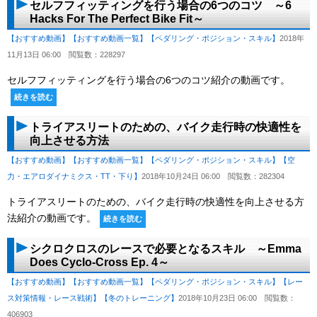
セルフフィッティングを行う場合の6つのコツ ～6
Hacks For The Perfect Bike Fit～
【おすすめ動画】
【おすすめ動画一覧】
【ペダリング・ポジション・スキル】
2018年
11月13日 06:00
閲覧数：228297
セルフフィッティングを行う場合の6つのコツ紹介の動画です。
続きを読む
トライアスリートのための、バイク走行時の快適性を
向上させる方法
【おすすめ動画】
【おすすめ動画一覧】
【ペダリング・ポジション・スキル】
【空
力・エアロダイナミクス・TT・下り】
2018年10月24日 06:00
閲覧数：282304
トライアスリートのための、バイク走行時の快適性を向上させる方
法紹介の動画です。
続きを読む
シクロクロスのレースで必要となるスキル ～Emma
Does Cyclo-Cross Ep. 4～
【おすすめ動画】
【おすすめ動画一覧】
【ペダリング・ポジション・スキル】
【レー
ス対策情報・レース戦術】
【冬のトレーニング】
2018年10月23日 06:00
閲覧数：
406903