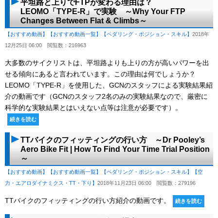
平坦路と上りでFTPが変わる理由は？
LEOMO「TYPE-R」で実験 ～Why Your FTP
Changes Between Flat & Climbs～
【おすすめ動画】
【おすすめ動画一覧】
【ペダリング・ポジション・スキル】
2018年
12月25日 06:00
閲覧数：216963
大多数のサイクリストは、平坦路よりも上りの方が高いパワーを出
せる傾向にあると言われています。この理由は何でしょうか？
LEOMO「TYPE-R」を使用した、GCNのスタッフによる実験結果紹
介の動画です（GCNのスタッフ2名のみの実験結果なので、厳密に
科学的な実験結果とはいえない点等は注意が必要です）。
続きを読む
TTバイクのフィッティングの行い方 ～Dr Pooley’s
Aero Bike Fit | How To Find Your Time Trial Position
～
【おすすめ動画】
【おすすめ動画一覧】
【ペダリング・ポジション・スキル】
【空
力・エアロダイナミクス・TT・下り】
2018年11月23日 06:00
閲覧数：279196
TTバイクのフィッティングの行い方紹介の動画です。
続きを読む