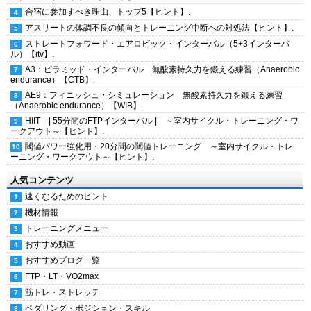
合宿に参加すべき理由、トップ5【ヒント】.
アスリートの体調不良の傾向とトレーニング中断への対処法【ヒント】.
ストレートフォワード・エアロビック・インターバル（5+3インターバ
ル）【itv】.
A3：ピラミッド・インターバル 無酸素持久力を鍛える練習（Anaerobic
endurance）【CTB】.
AE9：フィニッシュ・シミュレーション 無酸素持久力を鍛える練習
（Anaerobic endurance）【WIB】.
HIIT | 55分間のFTPインターバル | ～室内サイクル・トレーニング・ワ
ークアウト～【ヒント】.
閾値パワー強化用・20分間の閾値トレーニング ～室内サイクル・トレ
ーニング・ワークアウト～【ヒント】.
人気コンテンツ
速くなるためのヒント
機材情報
トレーニングメニュー
おすすめ動画
おすすめブログ一覧
FTP・LT・VO2max
筋トレ・ストレッチ
ペダリング・ポジション・スキル