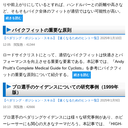
りや前上がりにしているとすれば、ハンドルバーとの距離や高さな
ど、そもそもバイク全体のフィットが適切ではない可能性が高い。
続きを読む
バイクフィットの重要な原則
【ペダリング・ポジション・スキル】
【速くなるためのヒント一覧】
2025年1月10日
12:05
閲覧数：41344
ロードサイクリストにとって、適切なバイクフィットは快適さとパ
フォーマンスを向上させる重要な要素である。本記事では、『Andy
Pruitt's Complete Medical Guide for Cyclists』を参考にバイクフィ
ットの重要な原則について紹介する。
続きを読む
プロ選手のケイデンスについての研究事例（1999年
版）
【ペダリング・ポジション・スキル】
【速くなるためのヒント一覧】
2025年1月9日
10:13
閲覧数：42666
プロ選手のペダリングケイデンスには様々な研究事例があり、ホビ
ーレーサーにも関心の大きなテーマだろう。本記事では、『HIGH-