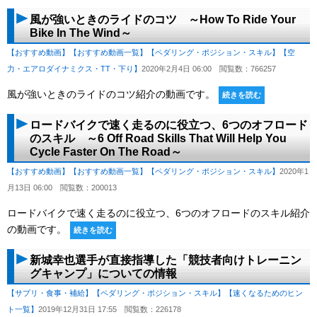
風が強いときのライドのコツ ～How To Ride Your
Bike In The Wind～
【おすすめ動画】
【おすすめ動画一覧】
【ペダリング・ポジション・スキル】
【空
力・エアロダイナミクス・TT・下り】
2020年2月4日 06:00
閲覧数：766257
風が強いときのライドのコツ紹介の動画です。
続きを読む
ロードバイクで速く走るのに役立つ、6つのオフロード
のスキル ～6 Off Road Skills That Will Help You
Cycle Faster On The Road～
【おすすめ動画】
【おすすめ動画一覧】
【ペダリング・ポジション・スキル】
2020年1
月13日 06:00
閲覧数：200013
ロードバイクで速く走るのに役立つ、6つのオフロードのスキル紹介
の動画です。
続きを読む
新城幸也選手が直接指導した「競技者向けトレーニン
グキャンプ」についての情報
【サプリ・食事・補給】
【ペダリング・ポジション・スキル】
【速くなるためのヒン
ト一覧】
2019年12月31日 17:55
閲覧数：226178