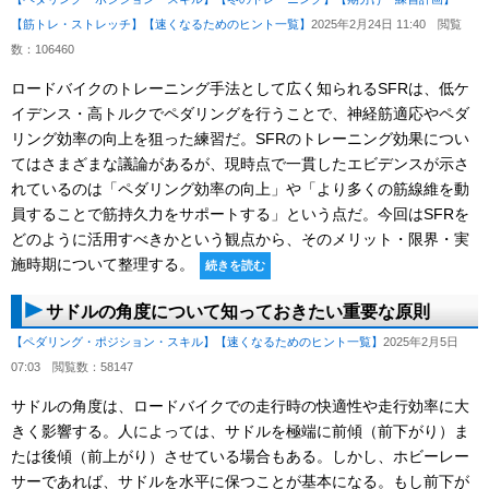
【筋トレ・ストレッチ】
【速くなるためのヒント一覧】
2025年2月24日 11:40
閲覧
数：106460
ロードバイクのトレーニング手法として広く知られるSFRは、低ケ
イデンス・高トルクでペダリングを行うことで、神経筋適応やペダ
リング効率の向上を狙った練習だ。SFRのトレーニング効果につい
てはさまざまな議論があるが、現時点で一貫したエビデンスが示さ
れているのは「ペダリング効率の向上」や「より多くの筋線維を動
員することで筋持久力をサポートする」という点だ。今回はSFRを
どのように活用すべきかという観点から、そのメリット・限界・実
施時期について整理する。
続きを読む
サドルの角度について知っておきたい重要な原則
【ペダリング・ポジション・スキル】
【速くなるためのヒント一覧】
2025年2月5日
07:03
閲覧数：58147
サドルの角度は、ロードバイクでの走行時の快適性や走行効率に大
きく影響する。人によっては、サドルを極端に前傾（前下がり）ま
たは後傾（前上がり）させている場合もある。しかし、ホビーレー
サーであれば、サドルを水平に保つことが基本になる。もし前下が