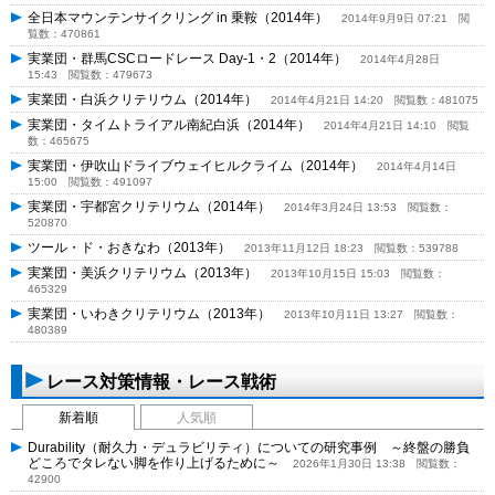
全日本マウンテンサイクリング in 乗鞍（2014年）
2014年9月9日 07:21
閲
覧数：470861
実業団・群馬CSCロードレース Day-1・2（2014年）
2014年4月28日
15:43
閲覧数：479673
実業団・白浜クリテリウム（2014年）
2014年4月21日 14:20
閲覧数：481075
実業団・タイムトライアル南紀白浜（2014年）
2014年4月21日 14:10
閲覧
数：465675
実業団・伊吹山ドライブウェイヒルクライム（2014年）
2014年4月14日
15:00
閲覧数：491097
実業団・宇都宮クリテリウム（2014年）
2014年3月24日 13:53
閲覧数：
520870
ツール・ド・おきなわ（2013年）
2013年11月12日 18:23
閲覧数：539788
実業団・美浜クリテリウム（2013年）
2013年10月15日 15:03
閲覧数：
465329
実業団・いわきクリテリウム（2013年）
2013年10月11日 13:27
閲覧数：
480389
レース対策情報・レース戦術
新着順
人気順
Durability（耐久力・デュラビリティ）についての研究事例 ～終盤の勝負
どころでタレない脚を作り上げるために～
2026年1月30日 13:38
閲覧数：
42900