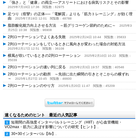
「強さ」と「健康」の両立──アスリートにおける病気リスクとその影響
2025年7月19日 17:36
閲覧数：62975
足つり（痙攣）の正体──「電解質」よりも「筋力トレーニング」が効く理
由
2025年7月19日 12:01
閲覧数：48788
脂肪酸化能力向上させる方法 ～筋グリコーゲン節約のために～
2025年3
月25日 10:38
閲覧数：96908
2列ローテーションでよくある失敗
2025年2月24日 10:44
閲覧数：35833
2列ローテーションをしているときに風向きが変わった場合の対処方法
2025年2月17日 12:51
閲覧数：36108
横風が吹いているときの2列ローテーション
2025年2月10日 10:22
閲覧数：
35039
2列ローテーションの速い列に戻る
2025年2月3日 19:57
閲覧数：40546
2列ローテーションの勘所 ～先頭に出た瞬間の引きとそこからの横ずれ
～
2025年1月27日 10:45
閲覧数：46600
2列ローテーションのやり方
2025年1月20日 11:47
閲覧数：45209
速くなるためのヒント 最近の人気記事
短期間の高強度インターバルトレーニング（HIIT）が心血管機能・
VO2max・筋力に及ぼす影響についての研究【ヒント】.
30+30インターバル【itv】.