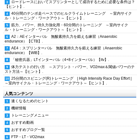
ロードレースにおいてスプリンターとして成功するために必要な条件は？
【ヒント】.
40分間のテンポ走ペースでのヒルクライムトレーニング ～室内サイク
ル・トレーニング・ワークアウト～【ヒント】.
筋力、パワー、持久力強化用・60分間のトレーニング ～室内サイク
ル・トレーニング・ワークアウト～【ヒント】.
A2：AEインターバル 無酸素持久力を鍛える練習（Anaerobic
endurance）【CTB】.
AE4：スプリンターバル 無酸素持久力を鍛える練習（Anaerobic
endurance）【WIB】.
「秘密兵器」LTインターバル（4+8インターバル）【itv】.
体力テストの行い方 ～スプリント・パワー、VO2max＆閾値パワーのテ
スト方法～【ヒント】.
25分間のスピニング(R)トレーニング | High Intensity Race Day Effort |
～室内サイクル・トレーニング・ワークアウト～【ヒント】.
人気コンテンツ
速くなるためのヒント
機材情報
トレーニングメニュー
おすすめ動画
おすすめブログ一覧
FTP・LT・VO2max