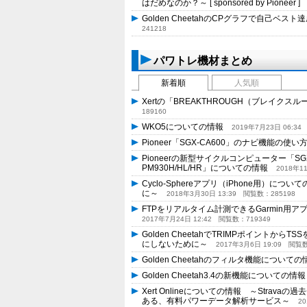
はだめなのか？～ [ sponsored by Pioneer 
Golden CheetahのCPグラフで自己
241218
パワトレ機材まとめ
新着順
人気順
Xertの「BREAKTHROUGH（ブレイ
189160
WKO5についての情報
2019年7月23日 06:34
Pioneer「SGX-CA600」のナビ機能の
Pioneerの新型サイクルコンピューター「S
PM930H/HL/HR」についての情報
2018年11
Cyclo-Sphereアプリ（iPhone用
に～
2018年3月30日 13:39
閲覧数：285198
FTPをリアルタイム計測できるGarmin用アプリ、
2017年7月24日 12:42
閲覧数：719349
Golden CheetahでTRIMPポイント
にしないために～
2017年3月6日 19:09
閲覧数：
Golden Cheetahのフィルタ機能につい
Golden Cheetah3.4の新機能についての
Xert Onlineについての情報 ～Str
ある、有料パワーデータ解析サービス～
20