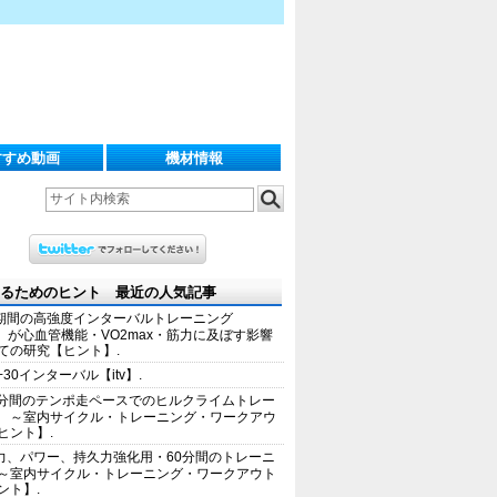
すすめ動画
機材情報
るためのヒント 最近の人気記事
期間の高強度インターバルトレーニング
IT）が心血管機能・VO2max・筋力に及ぼす影響
ての研究【ヒント】.
+30インターバル【itv】.
0分間のテンポ走ペースでのヒルクライムトレー
 ～室内サイクル・トレーニング・ワークアウ
ヒント】.
力、パワー、持久力強化用・60分間のトレーニ
～室内サイクル・トレーニング・ワークアウト
ント】.