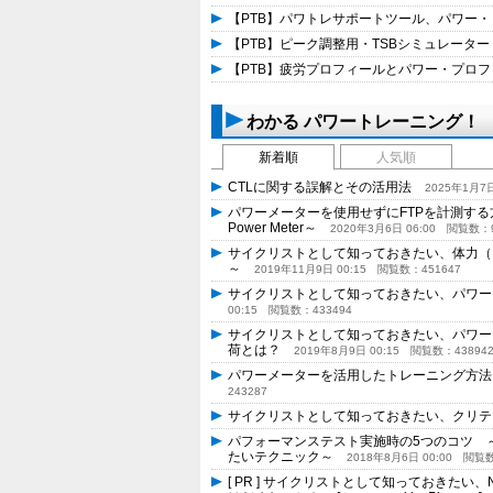
【PTB】パワトレサポートツール、パワー
【PTB】ピーク調整用・TSBシミュレータ
【PTB】疲労プロフィールとパワー・プロ
わかる パワートレーニング！
新着順
人気順
CTLに関する誤解とその活用法
2025年1月7日
パワーメーターを使用せずにFTPを計測する方法 ～How To 
Power Meter～
2020年3月6日 06:00
閲覧数：96
サイクリストとして知っておきたい、体力（
～
2019年11月9日 00:15
閲覧数：451647
サイクリストとして知っておきたい、パワー
00:15
閲覧数：433494
サイクリストとして知っておきたい、パワ
荷とは？
2019年8月9日 00:15
閲覧数：43894
パワーメーターを活用したトレーニング方法 ～How T
243287
サイクリストとして知っておきたい、クリ
パフォーマンステスト実施時の5つのコツ 
たいテクニック～
2018年8月6日 00:00
閲覧数：
[ PR ] サイクリストとして知っておき