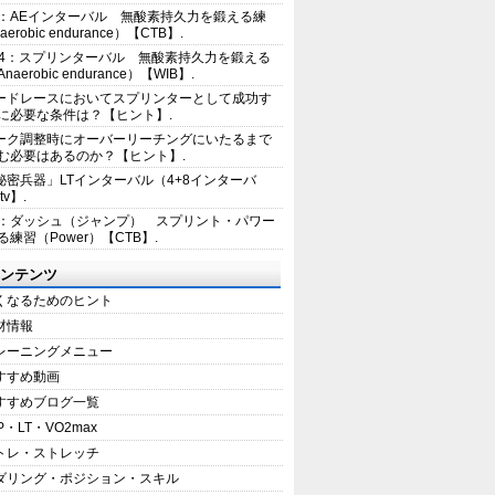
2：AEインターバル 無酸素持久力を鍛える練
erobic endurance）【CTB】.
E4：スプリンターバル 無酸素持久力を鍛える
aerobic endurance）【WIB】.
ードレースにおいてスプリンターとして成功す
に必要な条件は？【ヒント】.
ーク調整時にオーバーリーチングにいたるまで
む必要はあるのか？【ヒント】.
秘密兵器」LTインターバル（4+8インターバ
tv】.
1：ダッシュ（ジャンプ） スプリント・パワー
練習（Power）【CTB】.
ンテンツ
くなるためのヒント
材情報
レーニングメニュー
すすめ動画
すすめブログ一覧
P・LT・VO2max
トレ・ストレッチ
ダリング・ポジション・スキル