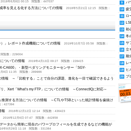
]
2018年6月8日 00:15
閲覧数：447037
パ
ベスト達成率を見える化する方法についての情報
2018年5月21日 12:15
閲覧数：
疲
ロ
LS
初
冬
サ
クスルー）」レポート作成機能についての情報
2019年10月7日 05:58
閲覧数：
立
閲覧数：229004
期
使い方についての情報
2019年4月13日 09:27
閲覧数：228415
レ
GX-CA600」・新型ペダリングモニターセンサー「SGY-
ヒ
月8日 11:35
閲覧数：289986
プ
）についての情報 ～「比較する」ことで自分の課題、進化を一目で確認できるよう
Xert「What’s my FTP」についての情報 ～ConnectIQに対応～
からTSSを推測する方法についての情報 ～CTLやTSBといった統計情報を歯抜け
427394
ての情報
2016年12月12日 12:14
閲覧数：436423
情報
2016年12月6日 07:47
閲覧数：442858
avaの過去データから簡単に現在のパワープロフィールを生成できるなどの機能が
16年9月29日 11:18
閲覧数：331384