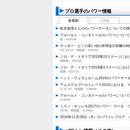
プロ選手のパワー情報
新着順
人気順
鈴木真理さんののパワーデータについての
アルベルト・コンタドールのパワーについて
数：450038
ティボー・ピノの若い頃の年間走行距離や
8日 18:10
閲覧数：432819
ジロ・デ・イタリア2019第10ステージ
閲覧数：335335
ジロ・デ・イタリア2019第3ステージに
覧数：320714
ヘント～ウェヴェルヘム2019のパワーデ
アムステルゴールドレース2019における
日 07:33
閲覧数：328608
アルベルト・コンタドールのパワーについ
419206
ミラノ・サンレモ2017のパワー・データ
18:56
閲覧数：413504
2016年11月28日（月）のパワトレブログ