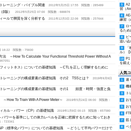
A
・トレーニング・バイブル関連
2012年5月25日 17:55
閲覧数：285489
習（Ana
ー（β版）
2012年5月25日 07:00
閲覧数：688876
A
フィールで脚質を深く分析する
2011年12月3日 22:06
閲覧数：257644
練習（An
ロ
るため
ピ
追い込
「
 16:22
閲覧数：75830
ル）【i
Calculate Your Functional Threshold Power Without A
P
7051
を鍛える
フィットネス）についての基礎知識 ～CTLを正しく理解するために
人気コ
トレーニングの構成要素の基礎知識 その2 TSSとは？
2019年9月9日
速
機
ートレーニングの構成要素の基礎知識 その1 頻度・時間・強度と負
ト
2
お
o Train With A Power Meter～
2019年5月24日 06:00
閲覧数：
お
ティカル・パワー（CP）の基礎知識
2019年1月9日 00:15
閲覧数：657580
FT
～パワーを基準にしての体力レベルを正確に把握するために知っておき
筋
723341
ペ
たい、NP（標準化パワー）についての基礎知識 ～どうして平均パワーだけで