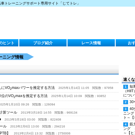
転車トレーニングサポート専用サイト「じてトレ」
のヒント
ブログ紹介
レース情報
お
ーニング情報
速くな
短
んにVO
maxパワーを推定する方法
2025年1月14日 11:05
閲覧数：97958
2
（HI
につい
単位のVO
maxを推定する方法
2025年1月14日 10:09
閲覧数：93852
2
30
2025年1月10日 09:26
閲覧数：126094
4
ずれ計算ツール
2013年3月19日 14:55
閲覧数：969134
ニング
ト～【
め■
2013年3月19日 03:00
閲覧数：822408
筋
ツール
2013年2月6日 13:00
閲覧数：294216
ング 
～【ヒ
PTB】
2013年2月4日 13:32
閲覧数：2750006