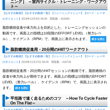
ニング | ～室内サイクル・トレーニング・ワークアウ
ト～
【おすすめ動画】
【おすすめ動画一覧】
【トレーニングメニュー】
【ロード・レーサ
のダイエット】
2019年12月4日 06:00
閲覧数：422000
脂肪燃焼促進や体力向上を目的とした、トレーニングセッションの
動画です。画面上の指標は10段階のEFFORT LEVEL （努力レベ
ル）、ケイデンス（RPM）で、画面上に表示されます。
続きを読む
脂肪燃焼促進用・20分間のHIITワークアウト
【おすすめ動画】
【おすすめ動画一覧】
【トレーニングメニュー】
【ロード・レーサ
のダイエット】
2019年11月27日 06:00
閲覧数：416739
脂肪燃焼促進用・20分間のHIITセッションの動画です。脂肪燃焼の
促進や体力向上が期待できます。画面上の指標は10段階のEFFORT
LEVEL （努力レベル）、ケイデンス（RPM）で、画面上に表示され
ます。
続きを読む
平坦路で速く走るためのコツ ～How To Cycle Faster
On The Flat～
【おすすめ動画】
【おすすめ動画一覧】
【トレーニングメニュー】
【空力・エアロダ