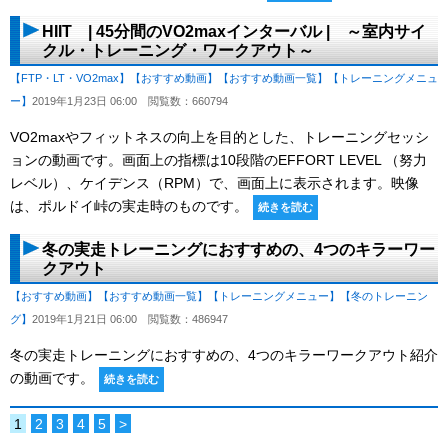
HIIT | 45分間のVO2maxインターバル | ～室内サイ
クル・トレーニング・ワークアウト～
【FTP・LT・VO2max】
【おすすめ動画】
【おすすめ動画一覧】
【トレーニングメニュ
ー】
2019年1月23日 06:00
閲覧数：660794
VO2maxやフィットネスの向上を目的とした、トレーニングセッシ
ョンの動画です。画面上の指標は10段階のEFFORT LEVEL （努力
レベル）、ケイデンス（RPM）で、画面上に表示されます。映像
は、ポルドイ峠の実走時のものです。
続きを読む
冬の実走トレーニングにおすすめの、4つのキラーワー
クアウト
【おすすめ動画】
【おすすめ動画一覧】
【トレーニングメニュー】
【冬のトレーニン
グ】
2019年1月21日 06:00
閲覧数：486947
冬の実走トレーニングにおすすめの、4つのキラーワークアウト紹介
の動画です。
続きを読む
1
2
3
4
5
>