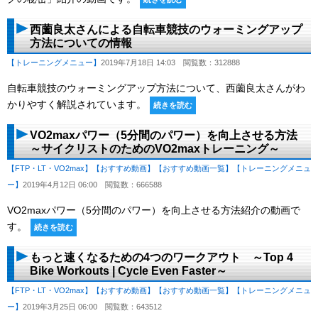
西薗良太さんによる自転車競技のウォーミングアップ
方法についての情報
【トレーニングメニュー】
2019年7月18日 14:03
閲覧数：312888
自転車競技のウォーミングアップ方法について、西薗良太さんがわ
かりやすく解説されています。
続きを読む
VO2maxパワー（5分間のパワー）を向上させる方法
～サイクリストのためのVO2maxトレーニング～
【FTP・LT・VO2max】
【おすすめ動画】
【おすすめ動画一覧】
【トレーニングメニュ
ー】
2019年4月12日 06:00
閲覧数：666588
VO2maxパワー（5分間のパワー）を向上させる方法紹介の動画で
す。
続きを読む
もっと速くなるための4つのワークアウト ～Top 4
Bike Workouts | Cycle Even Faster～
【FTP・LT・VO2max】
【おすすめ動画】
【おすすめ動画一覧】
【トレーニングメニュ
ー】
2019年3月25日 06:00
閲覧数：643512