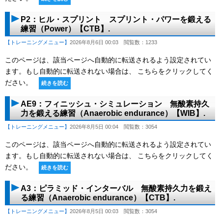
P2：ヒル・スプリント スプリント・パワーを鍛える
練習（Power）【CTB】.
【トレーニングメニュー】
2026年8月6日 00:03
閲覧数：1233
このページは、該当ページへ自動的に転送されるよう設定されてい
ます。もし自動的に転送されない場合は、 こちらをクリックしてく
ださい。
続きを読む
AE9：フィニッシュ・シミュレーション 無酸素持久
力を鍛える練習（Anaerobic endurance）【WIB】.
【トレーニングメニュー】
2026年8月5日 00:04
閲覧数：3054
このページは、該当ページへ自動的に転送されるよう設定されてい
ます。もし自動的に転送されない場合は、 こちらをクリックしてく
ださい。
続きを読む
A3：ピラミッド・インターバル 無酸素持久力を鍛え
る練習（Anaerobic endurance）【CTB】.
【トレーニングメニュー】
2026年8月5日 00:03
閲覧数：3054