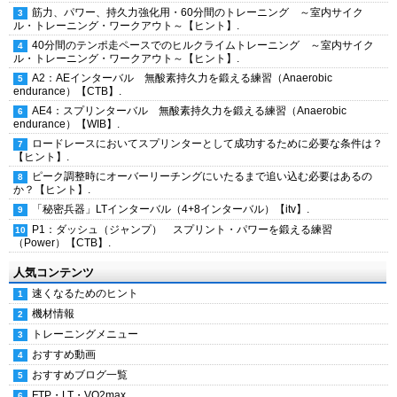
筋力、パワー、持久力強化用・60分間のトレーニング ～室内サイク
ル・トレーニング・ワークアウト～【ヒント】.
40分間のテンポ走ペースでのヒルクライムトレーニング ～室内サイク
ル・トレーニング・ワークアウト～【ヒント】.
A2：AEインターバル 無酸素持久力を鍛える練習（Anaerobic
endurance）【CTB】.
AE4：スプリンターバル 無酸素持久力を鍛える練習（Anaerobic
endurance）【WIB】.
ロードレースにおいてスプリンターとして成功するために必要な条件は？
【ヒント】.
ピーク調整時にオーバーリーチングにいたるまで追い込む必要はあるの
か？【ヒント】.
「秘密兵器」LTインターバル（4+8インターバル）【itv】.
P1：ダッシュ（ジャンプ） スプリント・パワーを鍛える練習
（Power）【CTB】.
人気コンテンツ
速くなるためのヒント
機材情報
トレーニングメニュー
おすすめ動画
おすすめブログ一覧
FTP・LT・VO2max