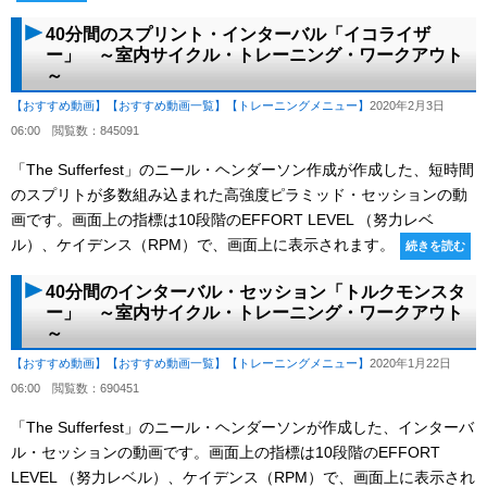
40分間のスプリント・インターバル「イコライザ
ー」 ～室内サイクル・トレーニング・ワークアウト
～
【おすすめ動画】
【おすすめ動画一覧】
【トレーニングメニュー】
2020年2月3日
06:00
閲覧数：845091
「The Sufferfest」のニール・ヘンダーソン作成が作成した、短時間
のスプリトが多数組み込まれた高強度ピラミッド・セッションの動
画です。画面上の指標は10段階のEFFORT LEVEL （努力レベ
ル）、ケイデンス（RPM）で、画面上に表示されます。
続きを読む
40分間のインターバル・セッション「トルクモンスタ
ー」 ～室内サイクル・トレーニング・ワークアウト
～
【おすすめ動画】
【おすすめ動画一覧】
【トレーニングメニュー】
2020年1月22日
06:00
閲覧数：690451
「The Sufferfest」のニール・ヘンダーソンが作成した、インターバ
ル・セッションの動画です。画面上の指標は10段階のEFFORT
LEVEL （努力レベル）、ケイデンス（RPM）で、画面上に表示され