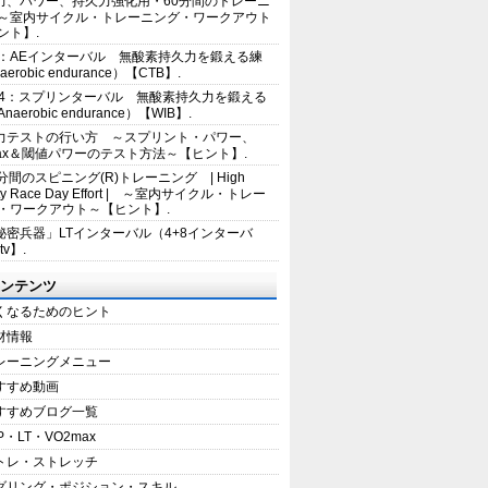
力、パワー、持久力強化用・60分間のトレーニ
～室内サイクル・トレーニング・ワークアウト
ント】.
2：AEインターバル 無酸素持久力を鍛える練
erobic endurance）【CTB】.
E4：スプリンターバル 無酸素持久力を鍛える
aerobic endurance）【WIB】.
力テストの行い方 ～スプリント・パワー、
max＆閾値パワーのテスト方法～【ヒント】.
5分間のスピニング(R)トレーニング | High
sity Race Day Effort | ～室内サイクル・トレー
・ワークアウト～【ヒント】.
秘密兵器」LTインターバル（4+8インターバ
tv】.
ンテンツ
くなるためのヒント
材情報
レーニングメニュー
すすめ動画
すすめブログ一覧
P・LT・VO2max
トレ・ストレッチ
ダリング・ポジション・スキル