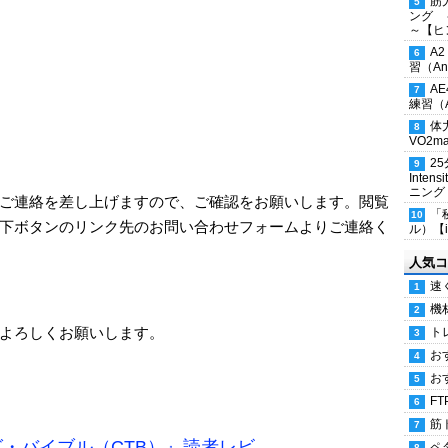
筋
ング 
～【ヒ
A
習（Ana
A
練習（An
体
VO2
2
Inten
ニング
ご連絡を差し上げますので、ご確認をお願いします。閲覧
「
下ボタンのリンク先のお問い合わせフォームよりご連絡く
ル）【i
人気コ
速
機
よろしくお願いします。
ト
お
お
FT
筋
・バイブル（CTB）』読者レビ
ペ