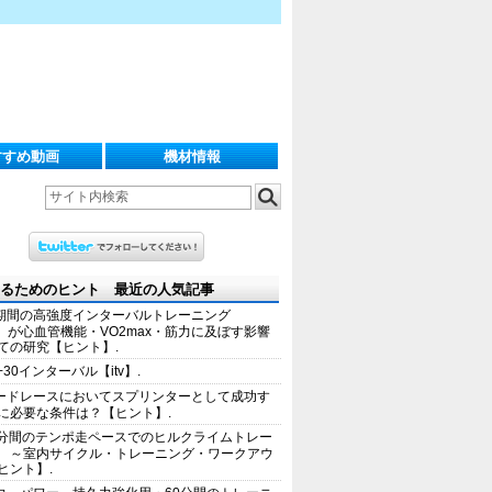
すすめ動画
機材情報
るためのヒント 最近の人気記事
期間の高強度インターバルトレーニング
IT）が心血管機能・VO2max・筋力に及ぼす影響
ての研究【ヒント】.
+30インターバル【itv】.
ードレースにおいてスプリンターとして成功す
に必要な条件は？【ヒント】.
0分間のテンポ走ペースでのヒルクライムトレー
 ～室内サイクル・トレーニング・ワークアウ
ヒント】.