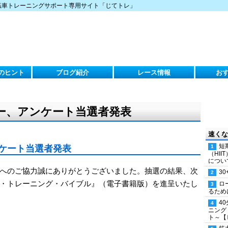
転車トレーニングサポート専用サイト「じてトレ」
のヒント
ブログ紹介
レース情報
お
ー、アンケート当選者発表
速くな
短
ケート当選者発表
（HI
につい
へのご協力誠にありがとうございました。抽選の結果、次
30
・トレーニング・バイブル』（電子書籍版）を進呈いたし
ロ
るため
4
ニング
ト～【