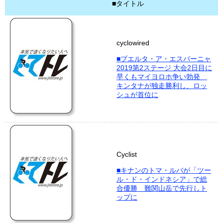
■タイトル
cyclowired
■ブエルタ・ア・エスパーニャ
2019第2ステージ 大会2日目に
早くもマイヨロホ争い勃発
キンタナが独走勝利し、ロッ
シュが首位に
Cyclist
■キナンのトマ・ルバが「ツー
ル・ド・インドネシア」で総
合優勝 難関山岳で先行しト
ップに