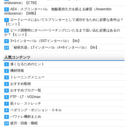
endurance）【CTB】.
AE4：スプリンターバル 無酸素持久力を鍛える練習（Anaerobic
endurance）【WIB】.
ロードレースにおいてスプリンターとして成功するために必要な条件は？
【ヒント】.
ピーク調整時にオーバーリーチングにいたるまで追い込む必要はあるの
か？【ヒント】.
3+1インターバル（SSTインターバル）【itv】.
「秘密兵器」LTインターバル（4+8インターバル）【itv】.
人気コンテンツ
速くなるためのヒント
機材情報
トレーニングメニュー
おすすめ動画
おすすめブログ一覧
FTP・LT・VO2max
筋トレ・ストレッチ
ペダリング・ポジション・スキル
パワトレ機材まとめ
疲労・回復・睡眠