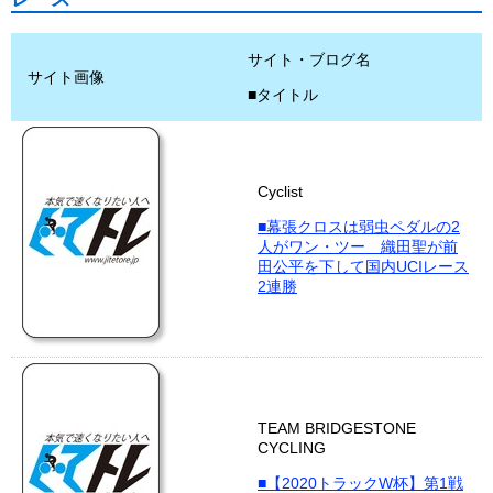
サイト・ブログ名
サイト画像
■タイトル
Cyclist
■幕張クロスは弱虫ペダルの2
人がワン・ツー 織田聖が前
田公平を下して国内UCIレース
2連勝
TEAM BRIDGESTONE
CYCLING
■【2020トラックW杯】第1戦