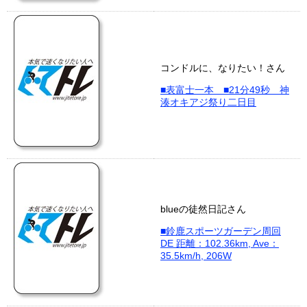
コンドルに、なりたい！さん
■表富士一本 ■21分49秒 神
湊オキアジ祭り二日目
blueの徒然日記さん
■鈴鹿スポーツガーデン周回
DE 距離：102.36km, Ave：
35.5km/h, 206W