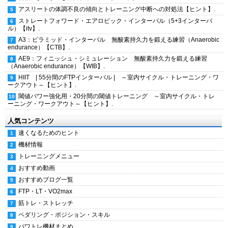
アスリートの体調不良の傾向とトレーニング中断への対処法【ヒント】.
ストレートフォワード・エアロビック・インターバル（5+3インターバ
ル）【itv】.
A3：ピラミッド・インターバル 無酸素持久力を鍛える練習（Anaerobic
endurance）【CTB】.
AE9：フィニッシュ・シミュレーション 無酸素持久力を鍛える練習
（Anaerobic endurance）【WIB】.
HIIT | 55分間のFTPインターバル | ～室内サイクル・トレーニング・ワ
ークアウト～【ヒント】.
閾値パワー強化用・20分間の閾値トレーニング ～室内サイクル・トレ
ーニング・ワークアウト～【ヒント】.
人気コンテンツ
速くなるためのヒント
機材情報
トレーニングメニュー
おすすめ動画
おすすめブログ一覧
FTP・LT・VO2max
筋トレ・ストレッチ
ペダリング・ポジション・スキル
パワトレ機材まとめ