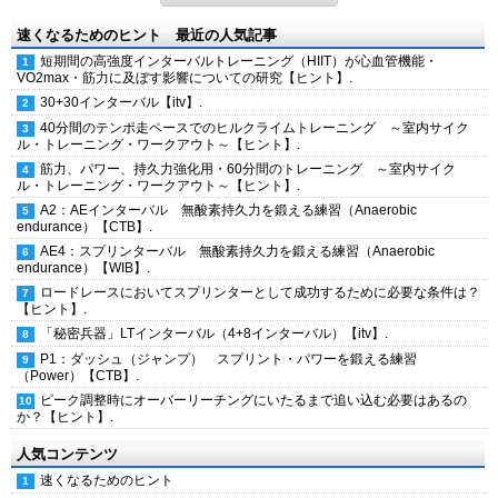
速くなるためのヒント 最近の人気記事
短期間の高強度インターバルトレーニング（HIIT）が心血管機能・
VO2max・筋力に及ぼす影響についての研究【ヒント】.
30+30インターバル【itv】.
40分間のテンポ走ペースでのヒルクライムトレーニング ～室内サイク
ル・トレーニング・ワークアウト～【ヒント】.
筋力、パワー、持久力強化用・60分間のトレーニング ～室内サイク
ル・トレーニング・ワークアウト～【ヒント】.
A2：AEインターバル 無酸素持久力を鍛える練習（Anaerobic
endurance）【CTB】.
AE4：スプリンターバル 無酸素持久力を鍛える練習（Anaerobic
endurance）【WIB】.
ロードレースにおいてスプリンターとして成功するために必要な条件は？
【ヒント】.
「秘密兵器」LTインターバル（4+8インターバル）【itv】.
P1：ダッシュ（ジャンプ） スプリント・パワーを鍛える練習
（Power）【CTB】.
ピーク調整時にオーバーリーチングにいたるまで追い込む必要はあるの
か？【ヒント】.
人気コンテンツ
速くなるためのヒント