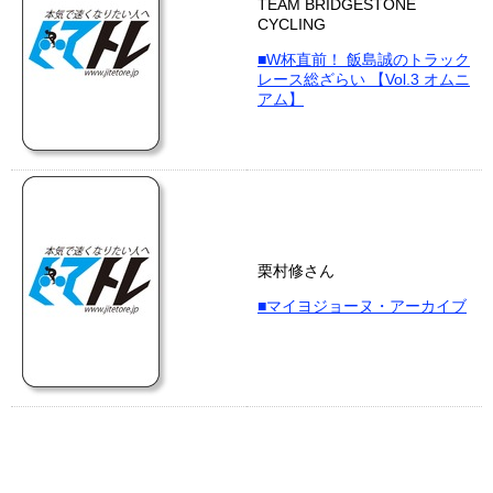
TEAM BRIDGESTONE
CYCLING
■W杯直前！ 飯島誠のトラック
レース総ざらい 【Vol.3 オムニ
アム】
栗村修さん
■マイヨジョーヌ・アーカイブ