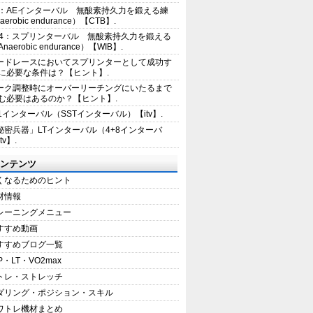
2：AEインターバル 無酸素持久力を鍛える練
erobic endurance）【CTB】.
E4：スプリンターバル 無酸素持久力を鍛える
aerobic endurance）【WIB】.
ードレースにおいてスプリンターとして成功す
に必要な条件は？【ヒント】.
ーク調整時にオーバーリーチングにいたるまで
む必要はあるのか？【ヒント】.
+1インターバル（SSTインターバル）【itv】.
秘密兵器」LTインターバル（4+8インターバ
tv】.
ンテンツ
くなるためのヒント
材情報
レーニングメニュー
すすめ動画
すすめブログ一覧
P・LT・VO2max
トレ・ストレッチ
ダリング・ポジション・スキル
ワトレ機材まとめ