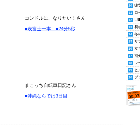
疲
ロ
コンドルに、なりたい！さん
LS
初
■表富士一本 ■24分5秒
冬
サ
立
期
レ
ヒ
プ
まこっち自転車日記さん
■沖縄ならでは3日目