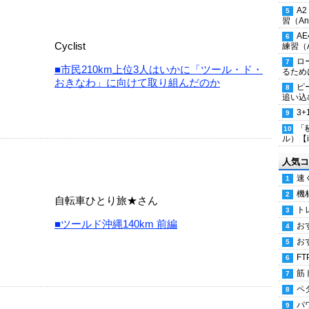
A
習（Ana
A
Cyclist
練習（An
ロ
■市民210km上位3人はいかに「ツール・ド・
るため
おきなわ」に向けて取り組んだのか
ピ
追い込
3
「
ル）【i
人気コ
速
機
自転車ひとり旅★さん
ト
■ツールド沖縄140km 前編
お
お
FT
筋
ペ
パ