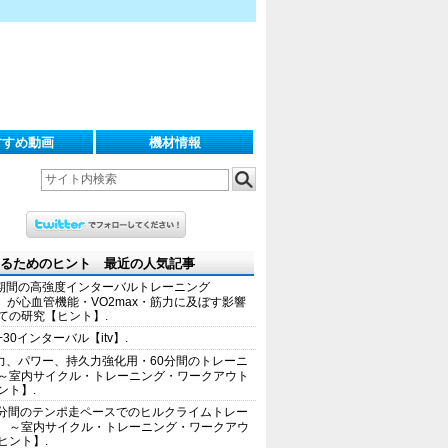
すすめ動画
機材情報
るためのヒント 最近の人気記事
期間の高強度インターバルトレーニング
IT）が心血管機能・VO2max・筋力に及ぼす影響
ての研究【ヒント】.
+30インターバル【itv】.
力、パワー、持久力強化用・60分間のトレーニ
～室内サイクル・トレーニング・ワークアウト
ント】.
0分間のテンポ走ペースでのヒルクライムトレー
 ～室内サイクル・トレーニング・ワークアウ
ヒント】.