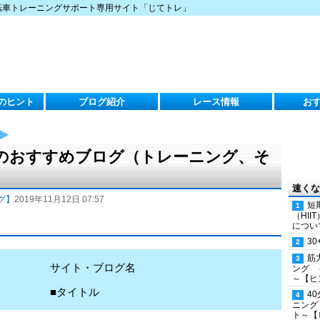
転車トレーニングサポート専用サイト「じてトレ」
のヒント
ブログ紹介
レース情報
お
（火）のおすすめブログ（トレーニング、そ
速くな
グ】
2019年11月12日 07:57
短
（HI
につい
30
筋
サイト・ブログ名
ング 
～【ヒ
■タイトル
4
ニング
ト～【