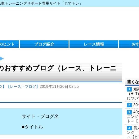
転車トレーニングサポート専用サイト「じてトレ」
のヒント
ブログ紹介
レース情報
お
（水）のおすすめブログ（レース、トレーニ
速くな
グ】
【レース・ブログ】
2019年11月20日 08:55
短
（HI
につい
30
4
サイト・ブログ名
ニング
ト～【
■タイトル
筋
ング 
～【ヒ