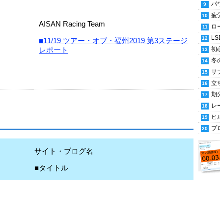
パ
疲
AISAN Racing Team
ロ
LS
■11/19 ツアー・オブ・福州2019 第3ステージ
レポート
初
冬
サ
立
期
レ
ヒ
プ
サイト・ブログ名
■タイトル