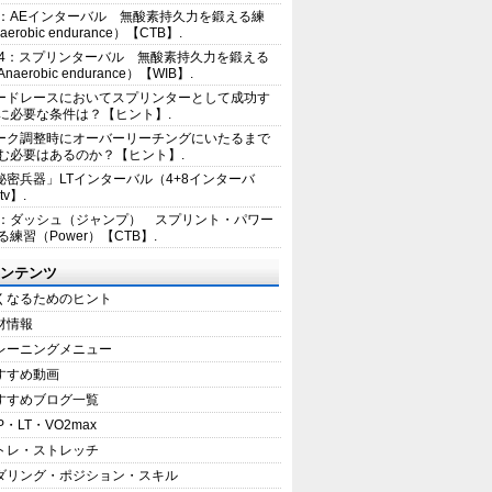
2：AEインターバル 無酸素持久力を鍛える練
erobic endurance）【CTB】.
E4：スプリンターバル 無酸素持久力を鍛える
aerobic endurance）【WIB】.
ードレースにおいてスプリンターとして成功す
に必要な条件は？【ヒント】.
ーク調整時にオーバーリーチングにいたるまで
む必要はあるのか？【ヒント】.
秘密兵器」LTインターバル（4+8インターバ
tv】.
1：ダッシュ（ジャンプ） スプリント・パワー
練習（Power）【CTB】.
ンテンツ
くなるためのヒント
材情報
レーニングメニュー
すすめ動画
すすめブログ一覧
P・LT・VO2max
トレ・ストレッチ
ダリング・ポジション・スキル