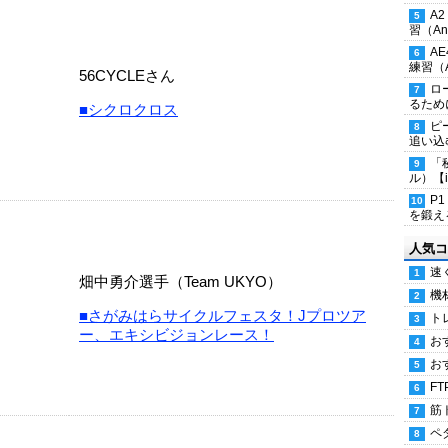
A
習（Ana
A
練習（An
56CYCLEさん
ロ
るため
■シクロクロス
ピ
追い込
「
ル）【i
P
を鍛える
人気コ
速
畑中勇介選手（Team UKYO）
機
■さがみはらサイクルフェスタ！Jプロツア
ト
ー、エキシビジョンレース！
お
お
FT
筋
ペ