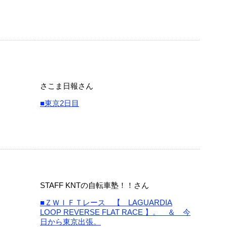
さこま日報さん
■東京2日目
STAFF KNTの自転車塾！！さん
■ＺＷＩＦＴレース 【 LAGUARDIA
LOOP REVERSE FLAT RACE 】。 ＆ 今
日から東京出張。