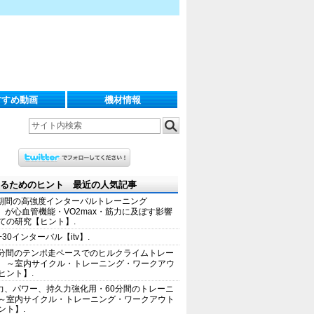
すすめ動画
機材情報
るためのヒント 最近の人気記事
期間の高強度インターバルトレーニング
IT）が心血管機能・VO2max・筋力に及ぼす影響
ての研究【ヒント】.
+30インターバル【itv】.
0分間のテンポ走ペースでのヒルクライムトレー
 ～室内サイクル・トレーニング・ワークアウ
ヒント】.
力、パワー、持久力強化用・60分間のトレーニ
～室内サイクル・トレーニング・ワークアウト
ント】.