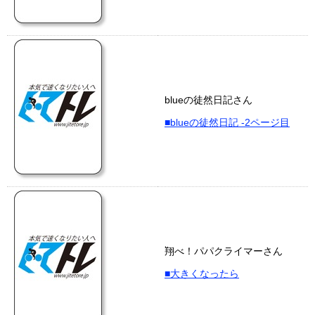
blueの徒然日記さん
■blueの徒然日記 -2ページ目
翔べ！パパクライマーさん
■大きくなったら