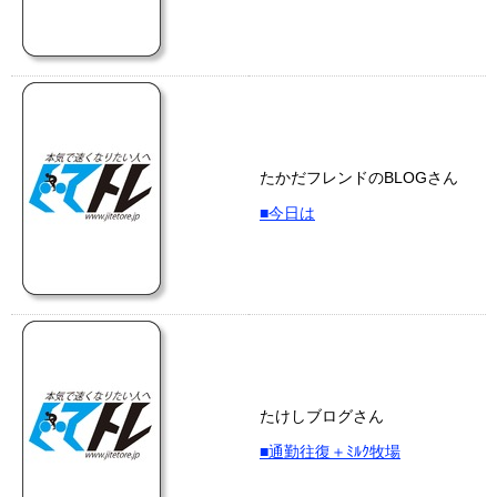
たかだフレンドのBLOGさん
■今日は
たけしブログさん
■通勤往復＋ﾐﾙｸ牧場