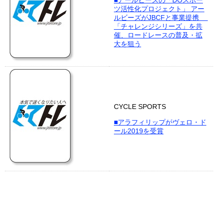
■アールビーズの「DOスポー
ツ活性化プロジェクト」 アー
ルビーズがJBCFと事業提携
「チャレンジシリーズ」を共
催、ロードレースの普及・拡
大を狙う
CYCLE SPORTS
■アラフィリップがヴェロ・ド
ール2019を受賞