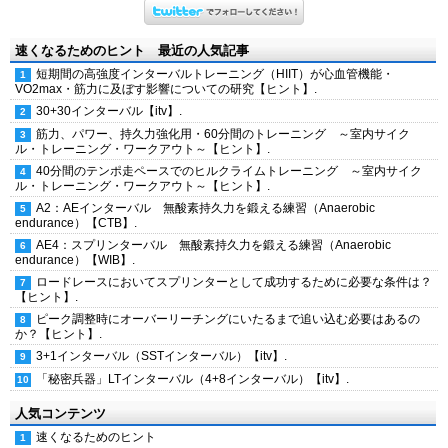
速くなるためのヒント 最近の人気記事
短期間の高強度インターバルトレーニング（HIIT）が心血管機能・
VO2max・筋力に及ぼす影響についての研究【ヒント】.
30+30インターバル【itv】.
筋力、パワー、持久力強化用・60分間のトレーニング ～室内サイク
ル・トレーニング・ワークアウト～【ヒント】.
40分間のテンポ走ペースでのヒルクライムトレーニング ～室内サイク
ル・トレーニング・ワークアウト～【ヒント】.
A2：AEインターバル 無酸素持久力を鍛える練習（Anaerobic
endurance）【CTB】.
AE4：スプリンターバル 無酸素持久力を鍛える練習（Anaerobic
endurance）【WIB】.
ロードレースにおいてスプリンターとして成功するために必要な条件は？
【ヒント】.
ピーク調整時にオーバーリーチングにいたるまで追い込む必要はあるの
か？【ヒント】.
3+1インターバル（SSTインターバル）【itv】.
「秘密兵器」LTインターバル（4+8インターバル）【itv】.
人気コンテンツ
速くなるためのヒント