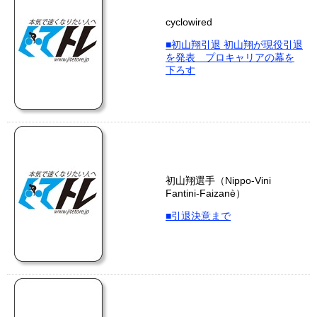
cyclowired
■初山翔引退 初山翔が現役引退
を発表 プロキャリアの幕を
下ろす
初山翔選手（Nippo-Vini
Fantini-Faizanè）
■引退決意まで