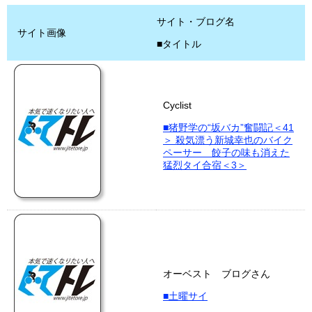
サイト・ブログ名
サイト画像
■タイトル
Cyclist
■猪野学の“坂バカ”奮闘記＜41
＞ 殺気漂う新城幸也のバイク
ペーサー 餃子の味も消えた
猛烈タイ合宿＜3＞
オーベスト ブログさん
■土曜サイ