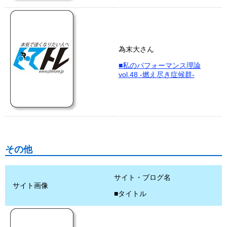
為末大さん
■私のパフォーマンス理論
vol.48 -燃え尽き症候群-
その他
サイト・ブログ名
サイト画像
■タイトル