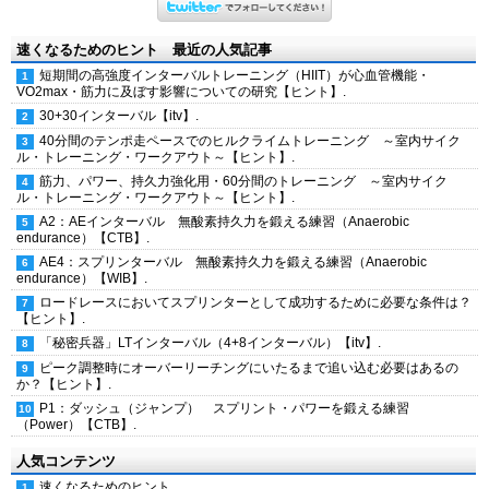
速くなるためのヒント 最近の人気記事
短期間の高強度インターバルトレーニング（HIIT）が心血管機能・
VO2max・筋力に及ぼす影響についての研究【ヒント】.
30+30インターバル【itv】.
40分間のテンポ走ペースでのヒルクライムトレーニング ～室内サイク
ル・トレーニング・ワークアウト～【ヒント】.
筋力、パワー、持久力強化用・60分間のトレーニング ～室内サイク
ル・トレーニング・ワークアウト～【ヒント】.
A2：AEインターバル 無酸素持久力を鍛える練習（Anaerobic
endurance）【CTB】.
AE4：スプリンターバル 無酸素持久力を鍛える練習（Anaerobic
endurance）【WIB】.
ロードレースにおいてスプリンターとして成功するために必要な条件は？
【ヒント】.
「秘密兵器」LTインターバル（4+8インターバル）【itv】.
ピーク調整時にオーバーリーチングにいたるまで追い込む必要はあるの
か？【ヒント】.
P1：ダッシュ（ジャンプ） スプリント・パワーを鍛える練習
（Power）【CTB】.
人気コンテンツ
速くなるためのヒント