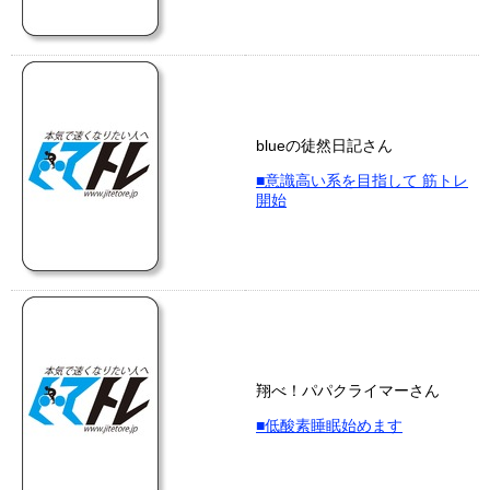
blueの徒然日記さん
■意識高い系を目指して 筋トレ
開始
翔べ！パパクライマーさん
■低酸素睡眠始めます