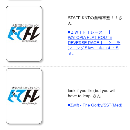
STAFF KNTの自転車塾！！さ
ん
■ＺＷＩＦＴレース 【
WATOPIA FLAT ROUTE
REVERSE RACE 】 と、ラ
ンニング５km ・キロ４：５
９。
look if you like,but you will
have to leap. さん
■Zwift - The Gorby/SST(Med)