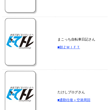
まこっち自転車日記さん
■朝ＺＷＩＦＴ
たけしブログさん
■通勤往復＋空港周回