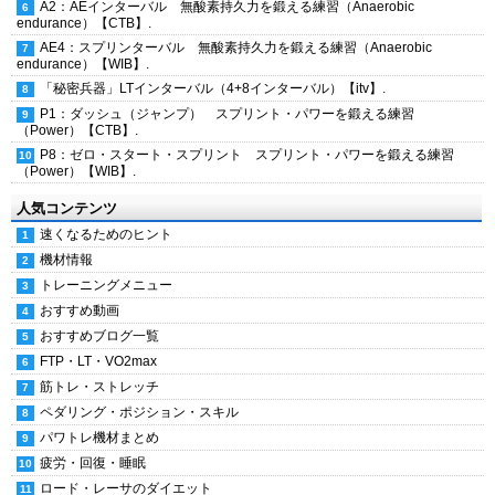
A2：AEインターバル 無酸素持久力を鍛える練習（Anaerobic
endurance）【CTB】.
AE4：スプリンターバル 無酸素持久力を鍛える練習（Anaerobic
endurance）【WIB】.
「秘密兵器」LTインターバル（4+8インターバル）【itv】.
P1：ダッシュ（ジャンプ） スプリント・パワーを鍛える練習
（Power）【CTB】.
P8：ゼロ・スタート・スプリント スプリント・パワーを鍛える練習
（Power）【WIB】.
人気コンテンツ
速くなるためのヒント
機材情報
トレーニングメニュー
おすすめ動画
おすすめブログ一覧
FTP・LT・VO2max
筋トレ・ストレッチ
ペダリング・ポジション・スキル
パワトレ機材まとめ
疲労・回復・睡眠
ロード・レーサのダイエット