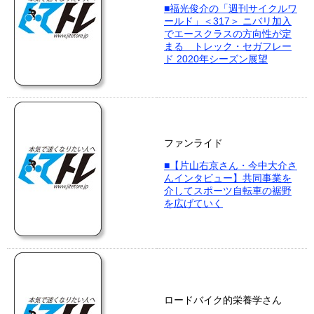
■福光俊介の「週刊サイクルワ
ールド」＜317＞ ニバリ加入
でエースクラスの方向性が定
まる トレック・セガフレー
ド 2020年シーズン展望
ファンライド
■【片山右京さん・今中大介さ
んインタビュー】共同事業を
介してスポーツ自転車の裾野
を広げていく
ロードバイク的栄養学さん