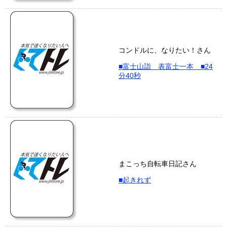
コンドルに、なりたい！さん
■富士山詣 表富士一本 ■24
分40秒
まこっち自転車日記さん
■起きれず