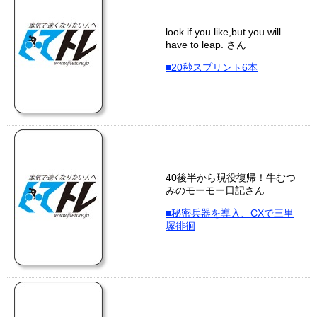
look if you like,but you will
have to leap. さん
■20秒スプリント6本
40後半から現役復帰！牛むつ
みのモーモー日記さん
■秘密兵器を導入、CXで三里
塚徘徊