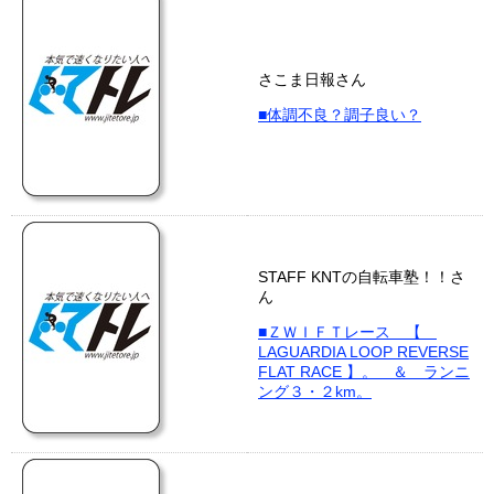
さこま日報さん
■体調不良？調子良い？
STAFF KNTの自転車塾！！さ
ん
■ＺＷＩＦＴレース 【
LAGUARDIA LOOP REVERSE
FLAT RACE 】。 ＆ ランニ
ング３・２km。