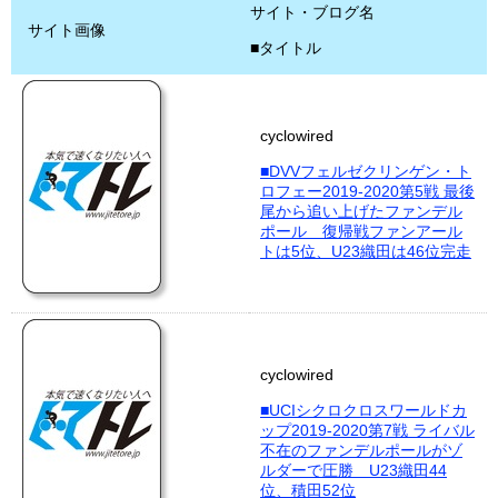
サイト・ブログ名
サイト画像
■タイトル
cyclowired
■DVVフェルゼクリンゲン・ト
ロフェー2019-2020第5戦 最後
尾から追い上げたファンデル
ポール 復帰戦ファンアール
トは5位、U23織田は46位完走
cyclowired
■UCIシクロクロスワールドカ
ップ2019-2020第7戦 ライバル
不在のファンデルポールがゾ
ルダーで圧勝 U23織田44
位、積田52位