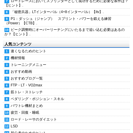
ロードレースにおいてスプリンターとして成功するために必要な条件は？
【ヒント】.
「秘密兵器」LTインターバル（4+8インターバル）【itv】.
P1：ダッシュ（ジャンプ） スプリント・パワーを鍛える練習
（Power）【CTB】.
ピーク調整時にオーバーリーチングにいたるまで追い込む必要はあるの
か？【ヒント】.
人気コンテンツ
速くなるためのヒント
機材情報
トレーニングメニュー
おすすめ動画
おすすめブログ一覧
FTP・LT・VO2max
筋トレ・ストレッチ
ペダリング・ポジション・スキル
パワトレ機材まとめ
疲労・回復・睡眠
ロード・レーサのダイエット
LSD