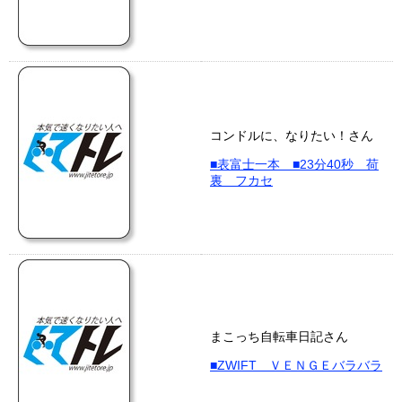
コンドルに、なりたい！さん
■表富士一本 ■23分40秒 荷
裏 フカセ
まこっち自転車日記さん
■ZWIFT ＶＥＮＧＥバラバラ