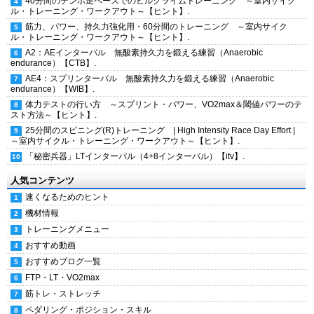
40分間のテンポ走ペースでのヒルクライムトレーニング ～室内サイク
ル・トレーニング・ワークアウト～【ヒント】.
筋力、パワー、持久力強化用・60分間のトレーニング ～室内サイク
ル・トレーニング・ワークアウト～【ヒント】.
A2：AEインターバル 無酸素持久力を鍛える練習（Anaerobic
endurance）【CTB】.
AE4：スプリンターバル 無酸素持久力を鍛える練習（Anaerobic
endurance）【WIB】.
体力テストの行い方 ～スプリント・パワー、VO2max＆閾値パワーのテ
スト方法～【ヒント】.
25分間のスピニング(R)トレーニング | High Intensity Race Day Effort |
～室内サイクル・トレーニング・ワークアウト～【ヒント】.
「秘密兵器」LTインターバル（4+8インターバル）【itv】.
人気コンテンツ
速くなるためのヒント
機材情報
トレーニングメニュー
おすすめ動画
おすすめブログ一覧
FTP・LT・VO2max
筋トレ・ストレッチ
ペダリング・ポジション・スキル