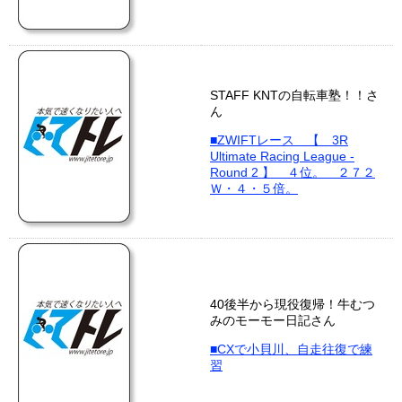
STAFF KNTの自転車塾！！さ
ん
■ZWIFTレース 【 3R
Ultimate Racing League -
Round 2 】 ４位。 ２７２
Ｗ・４・５倍。
40後半から現役復帰！牛むつ
みのモーモー日記さん
■CXで小貝川、自走往復で練
習