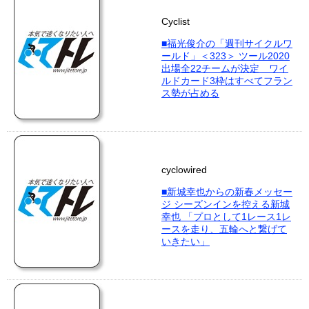
Cyclist
■福光俊介の「週刊サイクルワ
ールド」＜323＞ ツール2020
出場全22チームが決定 ワイ
ルドカード3枠はすべてフラン
ス勢が占める
cyclowired
■新城幸也からの新春メッセー
ジ シーズンインを控える新城
幸也 「プロとして1レース1レ
ースを走り、五輪へと繋げて
いきたい」