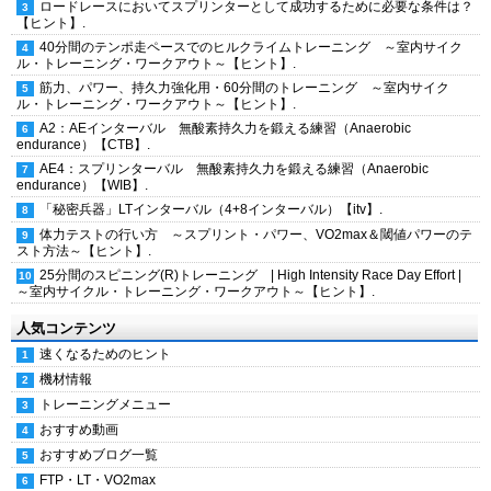
ロードレースにおいてスプリンターとして成功するために必要な条件は？
【ヒント】.
40分間のテンポ走ペースでのヒルクライムトレーニング ～室内サイク
ル・トレーニング・ワークアウト～【ヒント】.
筋力、パワー、持久力強化用・60分間のトレーニング ～室内サイク
ル・トレーニング・ワークアウト～【ヒント】.
A2：AEインターバル 無酸素持久力を鍛える練習（Anaerobic
endurance）【CTB】.
AE4：スプリンターバル 無酸素持久力を鍛える練習（Anaerobic
endurance）【WIB】.
「秘密兵器」LTインターバル（4+8インターバル）【itv】.
体力テストの行い方 ～スプリント・パワー、VO2max＆閾値パワーのテ
スト方法～【ヒント】.
25分間のスピニング(R)トレーニング | High Intensity Race Day Effort |
～室内サイクル・トレーニング・ワークアウト～【ヒント】.
人気コンテンツ
速くなるためのヒント
機材情報
トレーニングメニュー
おすすめ動画
おすすめブログ一覧
FTP・LT・VO2max