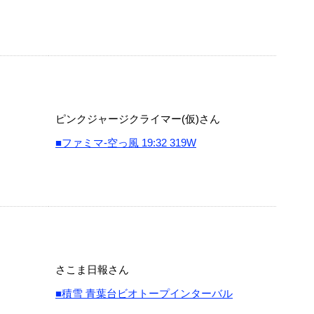
ピンクジャージクライマー(仮)さん
■ファミマ-空っ風 19:32 319W
さこま日報さん
■積雪 青葉台ビオトープインターバル