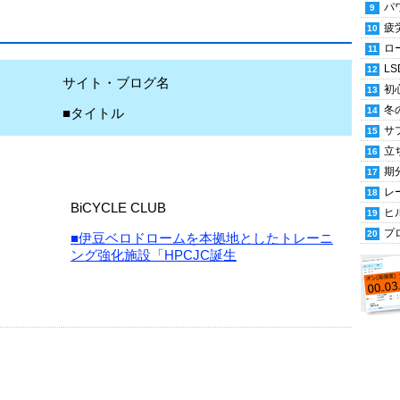
パ
疲
ロ
LS
サイト・ブログ名
初
冬
■タイトル
サ
立
期
レ
BiCYCLE CLUB
ヒ
プ
■伊豆ベロドロームを本拠地としたトレーニ
ング強化施設「HPCJC誕生