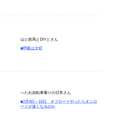
山と鉄馬とDIYとさん
■呼吸は大切
へたれ自転車乗りの日常さん
■2月9日～15日 オフロードやったらオンロ
ードが速くなるのか