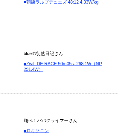
■朝練ラルプデュエズ 48:12 4.33W/kg
blueの徒然日記さん
■Zwift DE RACE 50m05s, 268.1W（NP
291.4W）
翔べ！パパクライマーさん
■ロキソニン