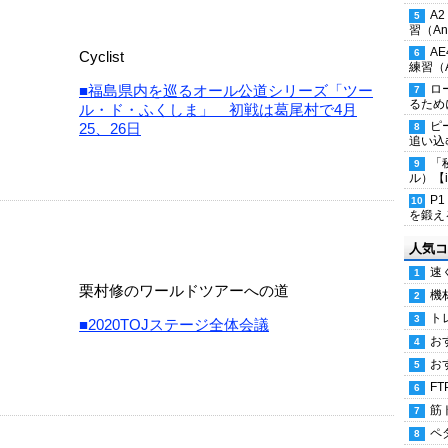
A
習（Ana
A
Cyclist
練習（An
■福島県内を巡るオール公道シリーズ「ツー
ロ
るため
ル・ド・ふくしま」 初戦は葛尾村で4月
ピ
25、26日
追い込
「
ル）【i
P
を鍛える
人気コ
速
栗村修のワールドツアーへの道
機
ト
■2020TOJステージ全体会議
お
お
FT
筋
ペ