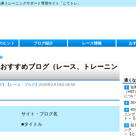
転車トレーニングサポート専用サイト「じてトレ」
のヒント
ブログ紹介
レース情報
お
水）のおすすめブログ（レース、トレーニン
速くな
グ】
【レース・ブログ】
2020年2月19日 06:58
短
（HI
につい
30
4
サイト・ブログ名
ニング
ト～【
■タイトル
筋
ング 
～【ヒ