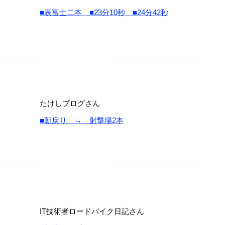
■表富士二本 ■23分10秒 ■24分42秒
たけしブログさん
■朝戻り → 射撃場2本
IT技術者ロードバイク日記さん