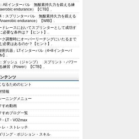
2：AEインターバル 無酸素持久力を鍛える練
erobic endurance）【CTB】.
E4：スプリンターバル 無酸素持久力を鍛える
aerobic endurance）【WIB】.
ードレースにおいてスプリンターとして成功す
に必要な条件は？【ヒント】.
ーク調整時にオーバーリーチングにいたるまで
む必要はあるのか？【ヒント】.
秘密兵器」LTインターバル（4+8インターバ
tv】.
1：ダッシュ（ジャンプ） スプリント・パワー
練習（Power）【CTB】.
ンテンツ
くなるためのヒント
材情報
レーニングメニュー
すすめ動画
すすめブログ一覧
P・LT・VO2max
トレ・ストレッチ
ダリング・ポジション・スキル