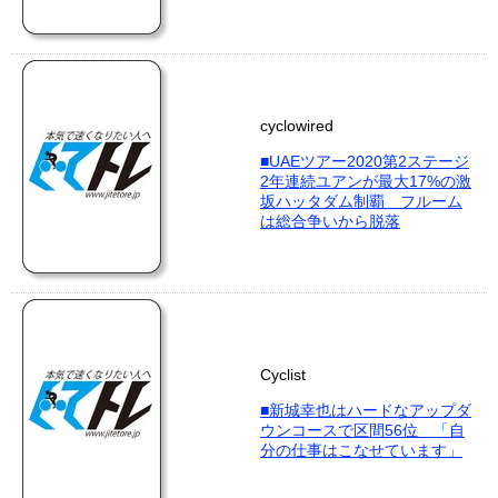
cyclowired
■UAEツアー2020第2ステージ
2年連続ユアンが最大17%の激
坂ハッタダム制覇 フルーム
は総合争いから脱落
Cyclist
■新城幸也はハードなアップダ
ウンコースで区間56位 「自
分の仕事はこなせています」