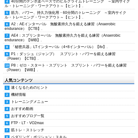
40分間のテンポ走ペースでのヒルクライムトレーニング ～室内サイク
ル・トレーニング・ワークアウト～【ヒント】.
筋力、パワー、持久力強化用・60分間のトレーニング ～室内サイク
ル・トレーニング・ワークアウト～【ヒント】.
A2：AEインターバル 無酸素持久力を鍛える練習（Anaerobic
endurance）【CTB】.
AE4：スプリンターバル 無酸素持久力を鍛える練習（Anaerobic
endurance）【WIB】.
「秘密兵器」LTインターバル（4+8インターバル）【itv】.
P1：ダッシュ（ジャンプ） スプリント・パワーを鍛える練習
（Power）【CTB】.
P8：ゼロ・スタート・スプリント スプリント・パワーを鍛える練習
（Power）【WIB】.
人気コンテンツ
速くなるためのヒント
機材情報
トレーニングメニュー
おすすめ動画
おすすめブログ一覧
FTP・LT・VO2max
筋トレ・ストレッチ
ペダリング・ポジション・スキル