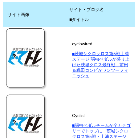
サイト・ブログ名
サイト画像
■タイトル
cyclowired
■茨城シクロクロス第5戦土浦
ステージ 弱虫ペダルが盛り上
げた茨城クロス最終戦 前田
＆織田コンビがワンツーフィ
ニッシュ
Cyclist
■弱虫ペダルチームが全カテゴ
リーでトップに 茨城シクロ
クロス第5戦・土浦ステージ