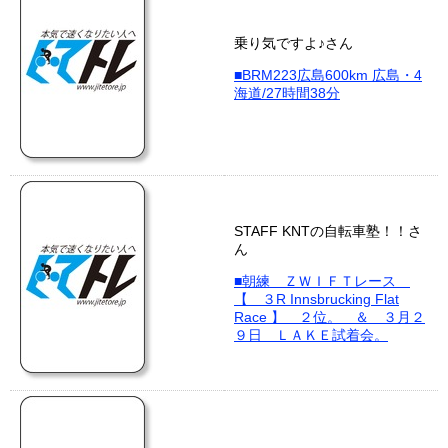
乗り気ですよ♪さん
■BRM223広島600km 広島・4
海道/27時間38分
STAFF KNTの自転車塾！！さ
ん
■朝練 ＺＷＩＦＴレース
【 ３R Innsbrucking Flat
Race 】 ２位。 ＆ ３月２
９日 ＬＡＫＥ試着会。