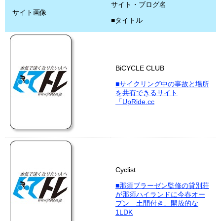
サイト・ブログ名
サイト画像
■タイトル
BiCYCLE CLUB
■サイクリング中の事故と場所
を共有できるサイト
「UpRide.cc
Cyclist
■那須ブラーゼン監修の貸別荘
が那須ハイランドに今春オー
プン 土間付き、開放的な
1LDK