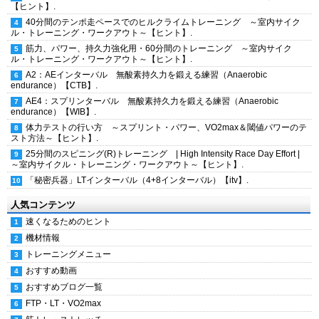
【ヒント】.
40分間のテンポ走ペースでのヒルクライムトレーニング ～室内サイク
ル・トレーニング・ワークアウト～【ヒント】.
筋力、パワー、持久力強化用・60分間のトレーニング ～室内サイク
ル・トレーニング・ワークアウト～【ヒント】.
A2：AEインターバル 無酸素持久力を鍛える練習（Anaerobic
endurance）【CTB】.
AE4：スプリンターバル 無酸素持久力を鍛える練習（Anaerobic
endurance）【WIB】.
体力テストの行い方 ～スプリント・パワー、VO2max＆閾値パワーのテ
スト方法～【ヒント】.
25分間のスピニング(R)トレーニング | High Intensity Race Day Effort |
～室内サイクル・トレーニング・ワークアウト～【ヒント】.
「秘密兵器」LTインターバル（4+8インターバル）【itv】.
人気コンテンツ
速くなるためのヒント
機材情報
トレーニングメニュー
おすすめ動画
おすすめブログ一覧
FTP・LT・VO2max