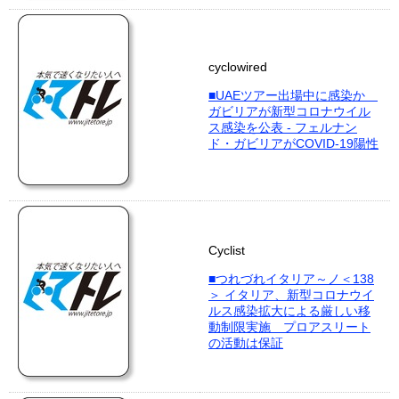
cyclowired
■UAEツアー出場中に感染か
ガビリアが新型コロナウイル
ス感染を公表 - フェルナン
ド・ガビリアがCOVID-19陽性
Cyclist
■つれづれイタリア～ノ＜138
＞ イタリア、新型コロナウイ
ルス感染拡大による厳しい移
動制限実施 プロアスリート
の活動は保証