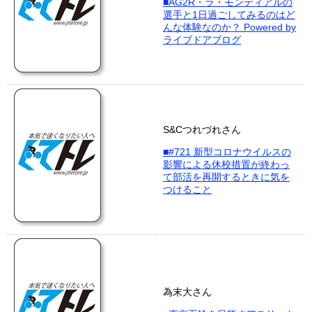
■AG2R・ラ・モンディアルの
選手と1日過ごしてみるのはど
んな体験なのか？ Powered by
ライブドアブログ
S&Cつれづれさん
■#721 新型コロナウイルスの
影響による休校措置が終わっ
て部活を再開するときに気を
つけること
為末大さん