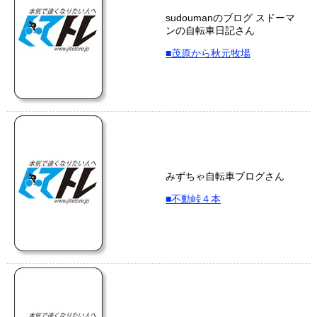
sudoumanのブログ スドーマ
ンの自転車日記さん
■茂原から秋元牧場
みずちゃ自転車ブログさん
■不動峠４本