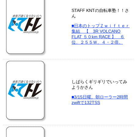
STAFF KNTの自転車塾！！さ
ん
■日本のトップＺｗｉｆｔｅｒ
集結 【 3R VOLCANO
FLAT ５０km RACE 】 ６
位、２５５Ｗ、４・２倍。
しばらくギリギリでいってみ
ようかさん
■3/15日曜。朝ローラー2時間
zwiftで132TSS