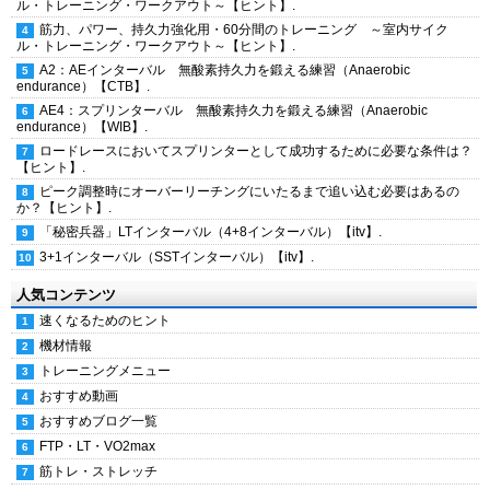
ル・トレーニング・ワークアウト～【ヒント】.
筋力、パワー、持久力強化用・60分間のトレーニング ～室内サイク
ル・トレーニング・ワークアウト～【ヒント】.
A2：AEインターバル 無酸素持久力を鍛える練習（Anaerobic
endurance）【CTB】.
AE4：スプリンターバル 無酸素持久力を鍛える練習（Anaerobic
endurance）【WIB】.
ロードレースにおいてスプリンターとして成功するために必要な条件は？
【ヒント】.
ピーク調整時にオーバーリーチングにいたるまで追い込む必要はあるの
か？【ヒント】.
「秘密兵器」LTインターバル（4+8インターバル）【itv】.
3+1インターバル（SSTインターバル）【itv】.
人気コンテンツ
速くなるためのヒント
機材情報
トレーニングメニュー
おすすめ動画
おすすめブログ一覧
FTP・LT・VO2max
筋トレ・ストレッチ