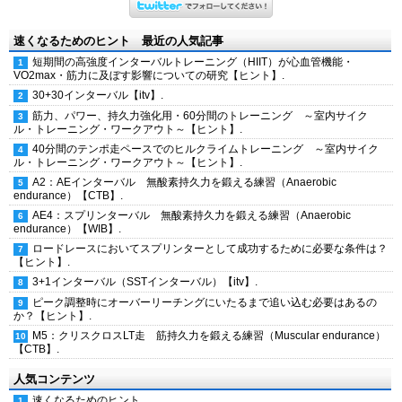
速くなるためのヒント 最近の人気記事
短期間の高強度インターバルトレーニング（HIIT）が心血管機能・
VO2max・筋力に及ぼす影響についての研究【ヒント】.
30+30インターバル【itv】.
筋力、パワー、持久力強化用・60分間のトレーニング ～室内サイク
ル・トレーニング・ワークアウト～【ヒント】.
40分間のテンポ走ペースでのヒルクライムトレーニング ～室内サイク
ル・トレーニング・ワークアウト～【ヒント】.
A2：AEインターバル 無酸素持久力を鍛える練習（Anaerobic
endurance）【CTB】.
AE4：スプリンターバル 無酸素持久力を鍛える練習（Anaerobic
endurance）【WIB】.
ロードレースにおいてスプリンターとして成功するために必要な条件は？
【ヒント】.
3+1インターバル（SSTインターバル）【itv】.
ピーク調整時にオーバーリーチングにいたるまで追い込む必要はあるの
か？【ヒント】.
M5：クリスクロスLT走 筋持久力を鍛える練習（Muscular endurance）
【CTB】.
人気コンテンツ
速くなるためのヒント