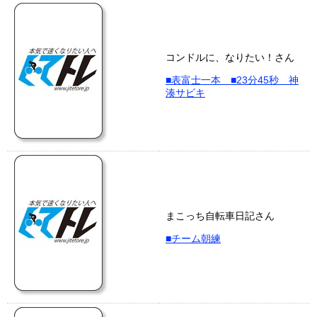
コンドルに、なりたい！さん
■表富士一本 ■23分45秒 神
湊サビキ
まこっち自転車日記さん
■チーム朝練