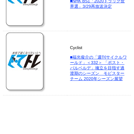
■NHK BS1「2020トラック世
界選」3/29再放送決定
Cyclist
■福光俊介の「週刊サイクルワ
ールド」＜332＞ 「ポスト・
バルベルデ」擁立を目指す過
渡期のシーズン モビスター
チーム 2020年シーズン展望