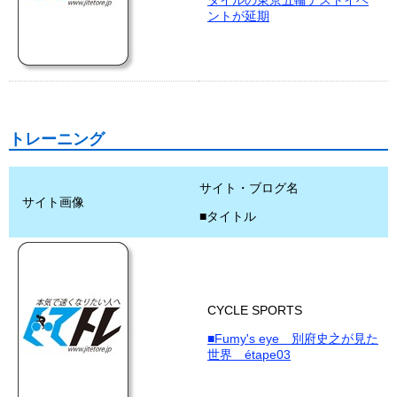
タイルの東京五輪テストイベ
ントが延期
トレーニング
サイト・ブログ名
サイト画像
■タイトル
CYCLE SPORTS
■Fumy's eye 別府史之が見た
世界 étape03