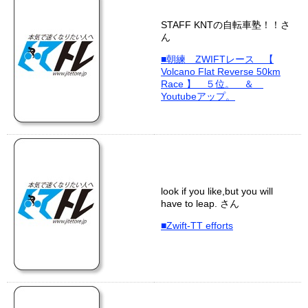
STAFF KNTの自転車塾！！さ
ん
■朝練 ZWIFTレース 【
Volcano Flat Reverse 50km
Race 】 ５位。 ＆
Youtubeアップ。
look if you like,but you will
have to leap. さん
■Zwift-TT efforts