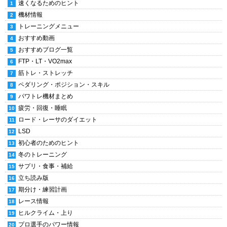
速くなるためのヒント
機材情報
トレーニングメニュー
おすすめ動画
おすすめブログ一覧
FTP・LT・VO2max
筋トレ・ストレッチ
ペダリング・ポジション・スキル
パワトレ機材まとめ
疲労・回復・睡眠
ロード・レーサのダイエット
LSD
初心者のためのヒント
冬のトレーニング
サプリ・食事・補給
立ち読み版
期分け・練習計画
レース情報
ヒルクライム・上り
プロ選手のパワー情報