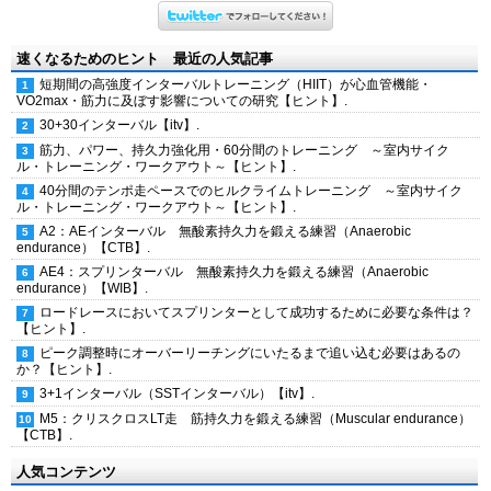
速くなるためのヒント 最近の人気記事
短期間の高強度インターバルトレーニング（HIIT）が心血管機能・
VO2max・筋力に及ぼす影響についての研究【ヒント】.
30+30インターバル【itv】.
筋力、パワー、持久力強化用・60分間のトレーニング ～室内サイク
ル・トレーニング・ワークアウト～【ヒント】.
40分間のテンポ走ペースでのヒルクライムトレーニング ～室内サイク
ル・トレーニング・ワークアウト～【ヒント】.
A2：AEインターバル 無酸素持久力を鍛える練習（Anaerobic
endurance）【CTB】.
AE4：スプリンターバル 無酸素持久力を鍛える練習（Anaerobic
endurance）【WIB】.
ロードレースにおいてスプリンターとして成功するために必要な条件は？
【ヒント】.
ピーク調整時にオーバーリーチングにいたるまで追い込む必要はあるの
か？【ヒント】.
3+1インターバル（SSTインターバル）【itv】.
M5：クリスクロスLT走 筋持久力を鍛える練習（Muscular endurance）
【CTB】.
人気コンテンツ