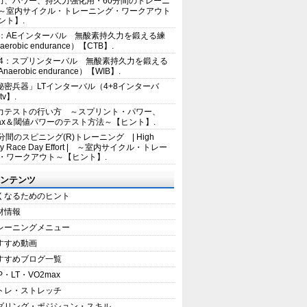
力、パワー、持久力強化用・60分間のトレーニ
～室内サイクル・トレーニング・ワークアウト
ント】.
2：AEインターバル 無酸素持久力を鍛える練
erobic endurance）【CTB】.
E4：スプリンターバル 無酸素持久力を鍛える
aerobic endurance）【WIB】.
秘密兵器」LTインターバル（4+8インターバ
tv】.
力テストの行い方 ～スプリント・パワー、
max＆閾値パワーのテスト方法～【ヒント】.
5分間のスピニング(R)トレーニング | High
sity Race Day Effort | ～室内サイクル・トレー
・ワークアウト～【ヒント】.
ンテンツ
くなるためのヒント
材情報
レーニングメニュー
すすめ動画
すすめブログ一覧
P・LT・VO2max
トレ・ストレッチ
ダリング・ポジション・スキル