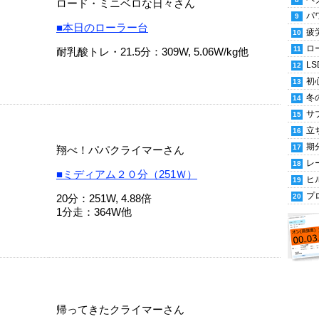
ロード・ミニベロな日々さん
パ
■本日のローラー台
疲
ロ
耐乳酸トレ・21.5分：309W, 5.06W/kg他
LS
初
冬
サ
立
期
翔べ！パパクライマーさん
レ
■ミディアム２０分（251Ｗ）
ヒ
プ
20分：251W, 4.88倍
1分走：364W他
帰ってきたクライマーさん