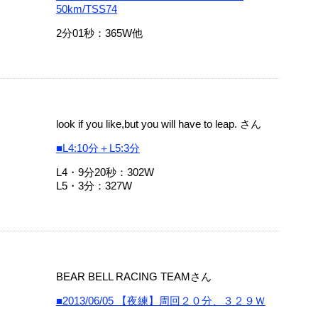
50km/TSS74
2分01秒：365W他
look if you like,but you will have to leap. さん
■L4:10分＋L5:3分
L4・9分20秒：302W
L5・3分：327W
BEAR BELL RACING TEAMさん
■2013/06/05 【夜練】周回２０分、３２９Ｗ