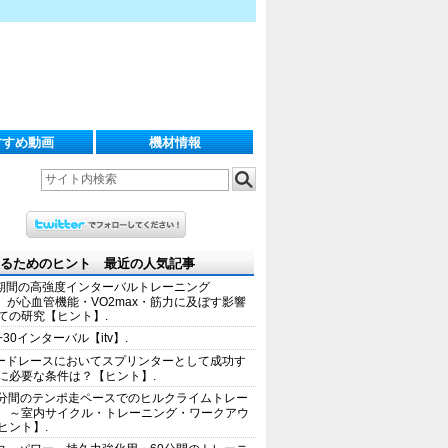
すすめ動画
機材情報
るためのヒント 最近の人気記事
期間の高強度インターバルトレーニング
IT）が心血管機能・VO2max・筋力に及ぼす影響
ての研究【ヒント】.
+30インターバル【itv】.
ードレースにおいてスプリンターとして成功す
に必要な条件は？【ヒント】.
0分間のテンポ走ペースでのヒルクライムトレー
 ～室内サイクル・トレーニング・ワークアウ
ヒント】.