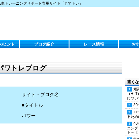
転車トレーニングサポート専用サイト「じてトレ」
のヒント
ブログ紹介
レース情報
お
のパワトレブログ
速くな
短
（HI
サイト・ブログ名
につい
■タイトル
30
ロ
パワー
るため
4
ニング
ト～【