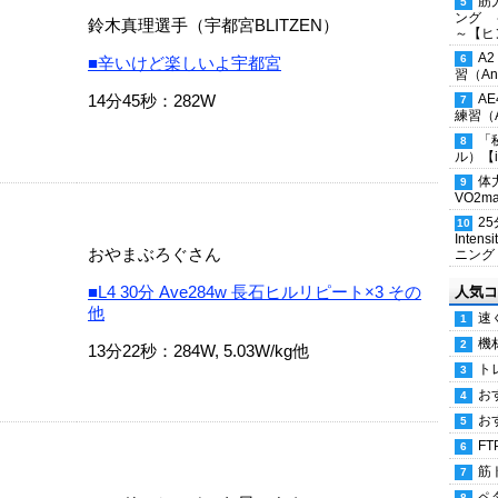
筋
ング 
鈴木真理選手（宇都宮BLITZEN）
～【ヒ
A
■辛いけど楽しいよ宇都宮
習（Ana
14分45秒：282W
A
練習（An
「
ル）【i
体
VO2
2
Inten
おやまぶろぐさん
ニング
■L4 30分 Ave284w 長石ヒルリピート×3 その
人気コ
他
速
機
13分22秒：284W, 5.03W/kg他
ト
お
お
FT
筋
ペ