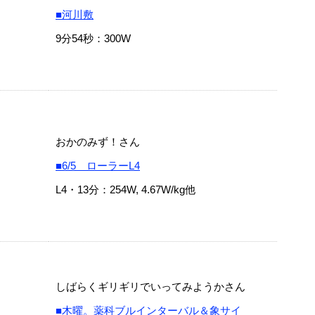
■河川敷
9分54秒：300W
おかのみず！さん
■6/5 ローラーL4
L4・13分：254W, 4.67W/kg他
しばらくギリギリでいってみようかさん
■木曜。薬科ブルインターバル＆象サイ