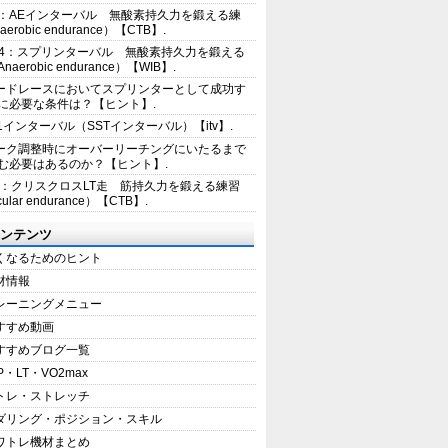
2：AEインターバル 無酸素持久力を鍛える練
erobic endurance）【CTB】.
E4：スプリンターバル 無酸素持久力を鍛える
aerobic endurance）【WIB】.
ードレースにおいてスプリンターとして成功す
に必要な条件は？【ヒント】.
+1インターバル（SSTインターバル）【itv】.
ーク調整時にオーバーリーチングにいたるまで
む必要はあるのか？【ヒント】.
5：クリスクロスLT走 筋持久力を鍛える練習
ular endurance）【CTB】.
ンテンツ
くなるためのヒント
材情報
レーニングメニュー
すすめ動画
すすめブログ一覧
P・LT・VO2max
トレ・ストレッチ
ダリング・ポジション・スキル
ワトレ機材まとめ