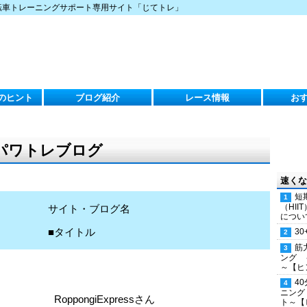
転車トレーニングサポート専用サイト「じてトレ」
のヒント
ブログ紹介
レース情報
お
のパワトレブログ
速くな
短
（HI
サイト・ブログ名
につい
■タイトル
30
筋
ング 
～【ヒ
4
ニング
RoppongiExpressさん
ト～【