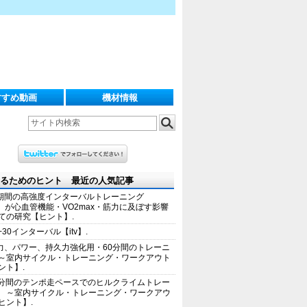
すすめ動画
機材情報
るためのヒント 最近の人気記事
期間の高強度インターバルトレーニング
IT）が心血管機能・VO2max・筋力に及ぼす影響
ての研究【ヒント】.
+30インターバル【itv】.
力、パワー、持久力強化用・60分間のトレーニ
～室内サイクル・トレーニング・ワークアウト
ント】.
0分間のテンポ走ペースでのヒルクライムトレー
 ～室内サイクル・トレーニング・ワークアウ
ヒント】.