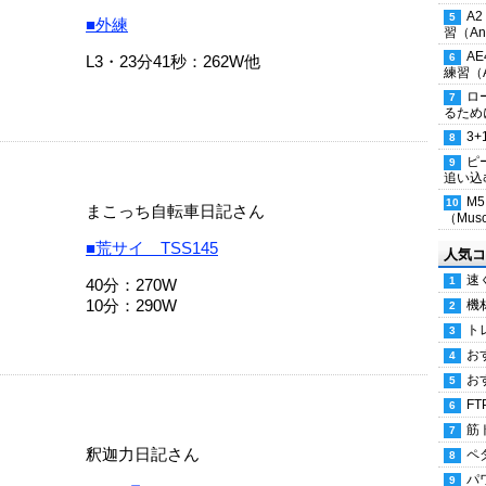
A
■外練
習（Ana
A
L3・23分41秒：262W他
練習（An
ロ
るため
3
ピ
追い込
M
まこっち自転車日記さん
（Musc
■荒サイ TSS145
人気コ
速
40分：270W
10分：290W
機
ト
お
お
FT
筋
釈迦力日記さん
ペ
パ