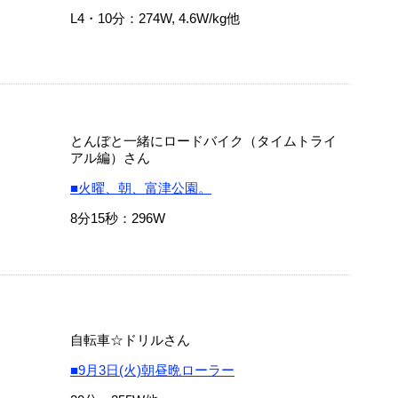
L4・10分：274W, 4.6W/kg他
とんぼと一緒にロードバイク（タイムトライ
アル編）さん
■火曜、朝、富津公園。
8分15秒：296W
自転車☆ドリルさん
■9月3日(火)朝昼晩ローラー