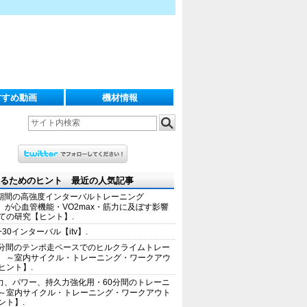
すすめ動画
機材情報
るためのヒント 最近の人気記事
期間の高強度インターバルトレーニング
IT）が心血管機能・VO2max・筋力に及ぼす影響
ての研究【ヒント】.
+30インターバル【itv】.
0分間のテンポ走ペースでのヒルクライムトレー
 ～室内サイクル・トレーニング・ワークアウ
ヒント】.
力、パワー、持久力強化用・60分間のトレーニ
～室内サイクル・トレーニング・ワークアウト
ント】.