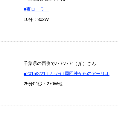
■夜ローラー
10分：302W
千葉県の西側でハアハア（'д`）さん
■2015/2/21 しいたけ周回練からのアーリオ
25分04秒：270W他