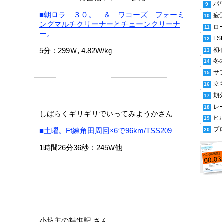
パ
■朝ロラ ３０。 ＆ ワコーズ フォーミ
疲
ングマルチクリーナーとチェーンクリーナ
ロ
ー。
LS
5分：299Ｗ, 4.82W/kg
初
冬
サ
立
期
レ
しばらくギリギリでいってみようかさん
ヒ
プ
■土曜。Ft練角田周回×6で96km/TSS209
1時間26分36秒：245W他
小坊主の精進記 さん