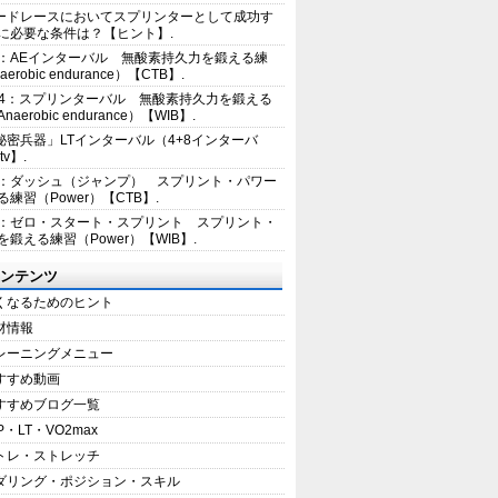
ードレースにおいてスプリンターとして成功す
に必要な条件は？【ヒント】.
2：AEインターバル 無酸素持久力を鍛える練
erobic endurance）【CTB】.
E4：スプリンターバル 無酸素持久力を鍛える
aerobic endurance）【WIB】.
秘密兵器」LTインターバル（4+8インターバ
tv】.
1：ダッシュ（ジャンプ） スプリント・パワー
練習（Power）【CTB】.
8：ゼロ・スタート・スプリント スプリント・
を鍛える練習（Power）【WIB】.
ンテンツ
くなるためのヒント
材情報
レーニングメニュー
すすめ動画
すすめブログ一覧
P・LT・VO2max
トレ・ストレッチ
ダリング・ポジション・スキル