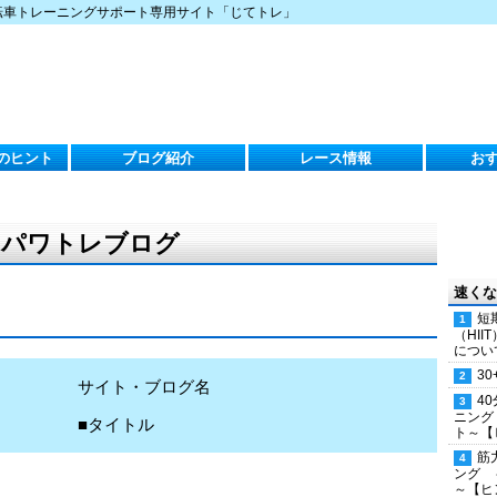
転車トレーニングサポート専用サイト「じてトレ」
のヒント
ブログ紹介
レース情報
お
）のパワトレブログ
速くな
短
（HI
につい
30
サイト・ブログ名
4
ニング
■タイトル
ト～【
筋
ング 
～【ヒ