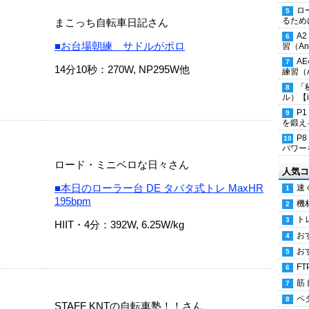
ロ
るため
まこっち自転車日記さん
A
■お台場朝練 サドルがポロ
習（Ana
A
14分10秒：270W, NP295W他
練習（An
「
ル）【i
P
を鍛える
P
パワー
ロード・ミニベロな日々さん
人気コ
■本日のローラー台 DE タバタ式トレ MaxHR
速
195bpm
機
ト
HIIT・4分：392W, 6.25W/kg
お
お
FT
筋
ペ
STAFF KNTの自転車塾！！さん