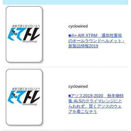
cyclowired
■rh+ AIR XTRM 通気性重視
のオールラウンドヘルメット -
新製品情報2019
cyclowired
■アソス2019-2020 秋冬物特
集 ALSのクライマレンジにと
らわれず、賢くアソスのウェ
アを着こなそう