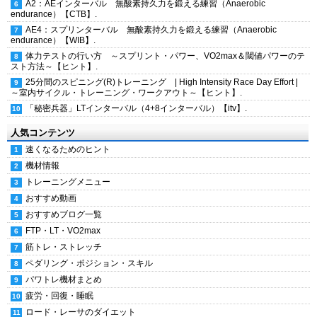
A2：AEインターバル 無酸素持久力を鍛える練習（Anaerobic
endurance）【CTB】.
AE4：スプリンターバル 無酸素持久力を鍛える練習（Anaerobic
endurance）【WIB】.
体力テストの行い方 ～スプリント・パワー、VO2max＆閾値パワーのテ
スト方法～【ヒント】.
25分間のスピニング(R)トレーニング | High Intensity Race Day Effort |
～室内サイクル・トレーニング・ワークアウト～【ヒント】.
「秘密兵器」LTインターバル（4+8インターバル）【itv】.
人気コンテンツ
速くなるためのヒント
機材情報
トレーニングメニュー
おすすめ動画
おすすめブログ一覧
FTP・LT・VO2max
筋トレ・ストレッチ
ペダリング・ポジション・スキル
パワトレ機材まとめ
疲労・回復・睡眠
ロード・レーサのダイエット