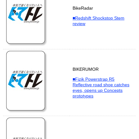
BikeRadar
■Redshift Shockstop Stem
review
BIKERUMOR
■Fizik Powerstrap R5
Reflective road shoe catches
eyes, opens up Concepts
prototypes