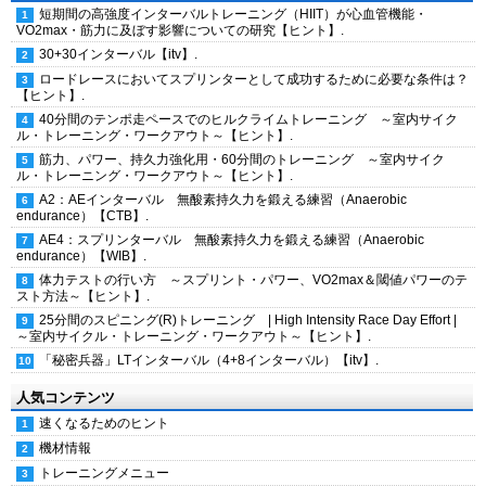
短期間の高強度インターバルトレーニング（HIIT）が心血管機能・
VO2max・筋力に及ぼす影響についての研究【ヒント】.
30+30インターバル【itv】.
ロードレースにおいてスプリンターとして成功するために必要な条件は？
【ヒント】.
40分間のテンポ走ペースでのヒルクライムトレーニング ～室内サイク
ル・トレーニング・ワークアウト～【ヒント】.
筋力、パワー、持久力強化用・60分間のトレーニング ～室内サイク
ル・トレーニング・ワークアウト～【ヒント】.
A2：AEインターバル 無酸素持久力を鍛える練習（Anaerobic
endurance）【CTB】.
AE4：スプリンターバル 無酸素持久力を鍛える練習（Anaerobic
endurance）【WIB】.
体力テストの行い方 ～スプリント・パワー、VO2max＆閾値パワーのテ
スト方法～【ヒント】.
25分間のスピニング(R)トレーニング | High Intensity Race Day Effort |
～室内サイクル・トレーニング・ワークアウト～【ヒント】.
「秘密兵器」LTインターバル（4+8インターバル）【itv】.
人気コンテンツ
速くなるためのヒント
機材情報
トレーニングメニュー