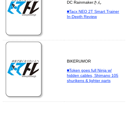
DC Rainmakerさん
■Tacx NEO 2T Smart Trainer
In-Depth Review
BIKERUMOR
■Token goes full Ninja w/
hidden cables, Shimano 105
shurikens & lighter parts