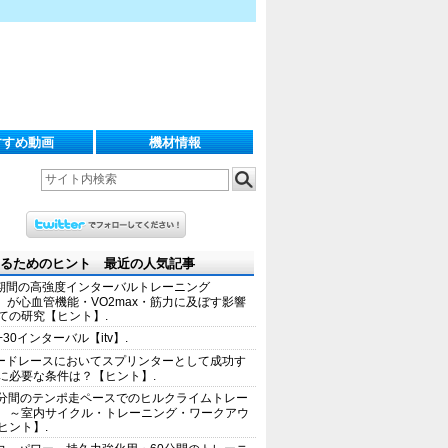
すすめ動画
機材情報
るためのヒント 最近の人気記事
期間の高強度インターバルトレーニング
IT）が心血管機能・VO2max・筋力に及ぼす影響
ての研究【ヒント】.
+30インターバル【itv】.
ードレースにおいてスプリンターとして成功す
に必要な条件は？【ヒント】.
0分間のテンポ走ペースでのヒルクライムトレー
 ～室内サイクル・トレーニング・ワークアウ
ヒント】.