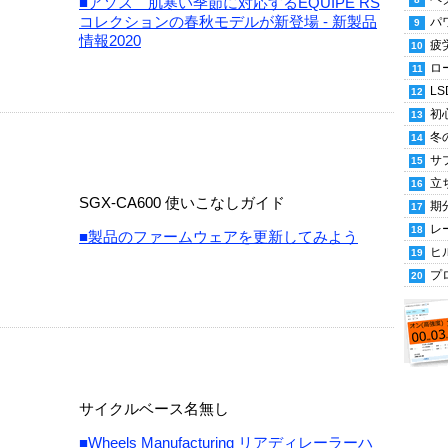
■アソス 肌寒い季節に対応するEQUIPE RS
コレクションの春秋モデルが新登場 - 新製品
パ
情報2020
疲
ロ
LS
初
冬
サ
立
SGX-CA600 使いこなしガイド
期
レ
■製品のファームウェアを更新してみよう
ヒ
プ
サイクルベース名無し
■Wheels Manufacturing リアディレーラーハ