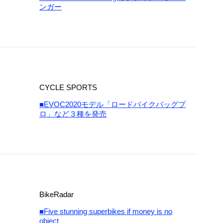
ンガー
CYCLE SPORTS
■EVOC2020モデル「ロードバイクバッグプ
ロ」など３種を発売
BikeRadar
■Five stunning superbikes if money is no
object