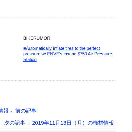
BIKERUMOR
■Automatically inflate tires to the perfect
pressure w/ ENVE's insane $750 Air Pressure
Station
材情報 ←前の記事
次の記事→ 2019年11月18日（月）の機材情報