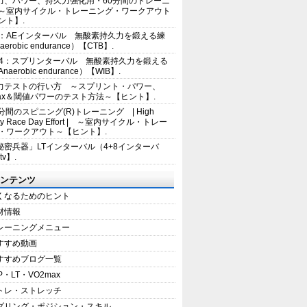
力、パワー、持久力強化用・60分間のトレーニ
～室内サイクル・トレーニング・ワークアウト
ント】.
2：AEインターバル 無酸素持久力を鍛える練
erobic endurance）【CTB】.
E4：スプリンターバル 無酸素持久力を鍛える
aerobic endurance）【WIB】.
力テストの行い方 ～スプリント・パワー、
max＆閾値パワーのテスト方法～【ヒント】.
5分間のスピニング(R)トレーニング | High
sity Race Day Effort | ～室内サイクル・トレー
・ワークアウト～【ヒント】.
秘密兵器」LTインターバル（4+8インターバ
tv】.
ンテンツ
くなるためのヒント
材情報
レーニングメニュー
すすめ動画
すすめブログ一覧
P・LT・VO2max
トレ・ストレッチ
ダリング・ポジション・スキル