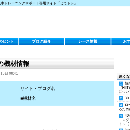
転車トレーニングサポート専用サイト「じてトレ」
のヒント
ブログ紹介
レース情報
お
）の機材情報
15日 08:41
速くな
短
（HI
サイト・ブログ名
につい
■機材名
30
ロ
るため
4
ニング
ト～【