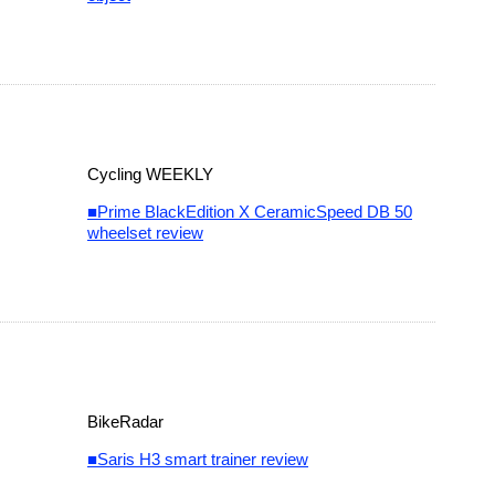
Cycling WEEKLY
■Prime BlackEdition X CeramicSpeed DB 50
wheelset review
BikeRadar
■Saris H3 smart trainer review