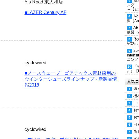
筋
Y's Road 東大和店
ング 
～【ヒ
■LAZER Century AF
A
習（Ana
A
練習（An
体
VO2
2
Inten
ニング
cyclowired
「
ル）【i
■ノースウェーブ ゴアテックス素材採用の
ウインターシューズラインナップ - 新製品情
人気コ
報2019
速
機
ト
お
お
FT
cyclowired
筋
ペ