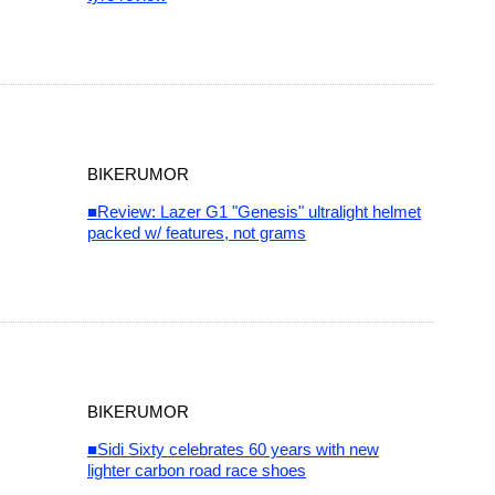
BIKERUMOR
■Review: Lazer G1 "Genesis" ultralight helmet
packed w/ features, not grams
BIKERUMOR
■Sidi Sixty celebrates 60 years with new
lighter carbon road race shoes