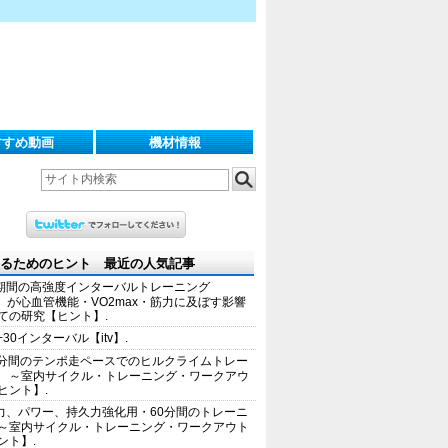
すすめ動画
機材情報
るためのヒント 最近の人気記事
期間の高強度インターバルトレーニング
IT）が心血管機能・VO2max・筋力に及ぼす影響
ての研究【ヒント】.
+30インターバル【itv】.
0分間のテンポ走ペースでのヒルクライムトレー
 ～室内サイクル・トレーニング・ワークアウ
ヒント】.
力、パワー、持久力強化用・60分間のトレーニ
～室内サイクル・トレーニング・ワークアウト
ント】.