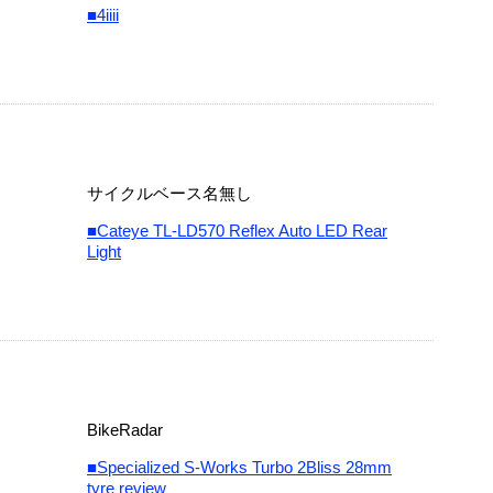
■4iiii
サイクルベース名無し
■Cateye TL-LD570 Reflex Auto LED Rear
Light
BikeRadar
■Specialized S-Works Turbo 2Bliss 28mm
tyre review