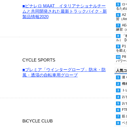
ロ
■ピナレロ MAAT イタリアナショナルチー
るため
ムと共同開発された最新トラックバイク - 新
A
製品情報2020
習（Ana
A
練習（An
「
ル）【i
P
を鍛える
P
CYCLE SPORTS
パワー
■プレミア「ウインターグローブ」防水・防
人気コ
風・透湿の自転車用グローブ
速
機
ト
お
お
FT
筋
BiCYCLE CLUB
ペ