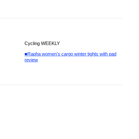
Cycling WEEKLY
■Rapha women's cargo winter tights with pad
review