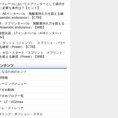
ードレースにおいてスプリンターとして成功す
に必要な条件は？【ヒント】.
2：AEインターバル 無酸素持久力を鍛える練
erobic endurance）【CTB】.
E4：スプリンターバル 無酸素持久力を鍛える
aerobic endurance）【WIB】.
秘密兵器」LTインターバル（4+8インターバ
tv】.
1：ダッシュ（ジャンプ） スプリント・パワー
練習（Power）【CTB】.
8：ゼロ・スタート・スプリント スプリント・
を鍛える練習（Power）【WIB】.
ンテンツ
くなるためのヒント
材情報
レーニングメニュー
すすめ動画
すすめブログ一覧
P・LT・VO2max
トレ・ストレッチ
ダリング・ポジション・スキル