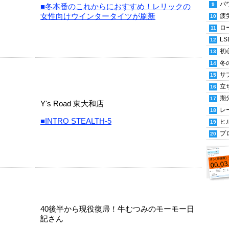
パ
■冬本番のこれからにおすすめ！レリックの
女性向けウインタータイツが刷新
疲
ロ
LS
初
冬
サ
立
期
Y's Road 東大和店
レ
■INTRO STEALTH-5
ヒ
プ
40後半から現役復帰！牛むつみのモーモー日
記さん