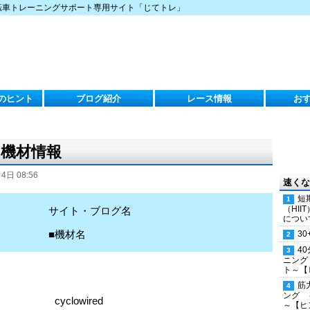
転車トレーニングサポート専用サイト「じてトレ」
のヒント
ブログ紹介
レース情報
お
の機材情報
4日 08:56
速くな
短
（HI
サイト・ブログ名
につい
■機材名
30
4
ニング
ト～【
筋
ング 
cyclowired
～【ヒ