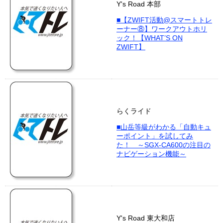
Y's Road 本部
■【ZWIFT活動@スマートトレ
ーナー⑧】ワークアウトホリ
ック！【WHAT’S ON
ZWIFT】
らくライド
■山岳等級がわかる「自動キュ
ーポイント」を試してみ
た！ ～SGX-CA600の注目の
ナビゲーション機能～
Y's Road 東大和店