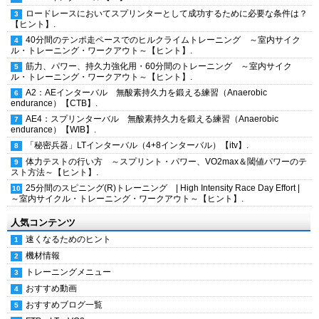
ロードレースにおいてスプリンターとして成功するために必要な条件は？
【ヒント】.
40分間のテンポ走ペースでのヒルクライムトレーニング ～室内サイク
ル・トレーニング・ワークアウト～【ヒント】.
筋力、パワー、持久力強化用・60分間のトレーニング ～室内サイク
ル・トレーニング・ワークアウト～【ヒント】.
A2：AEインターバル 無酸素持久力を鍛える練習（Anaerobic
endurance）【CTB】.
AE4：スプリンターバル 無酸素持久力を鍛える練習（Anaerobic
endurance）【WIB】.
「秘密兵器」LTインターバル（4+8インターバル）【itv】.
体力テストの行い方 ～スプリント・パワー、VO2max＆閾値パワーのテ
スト方法～【ヒント】.
25分間のスピニング(R)トレーニング | High Intensity Race Day Effort |
～室内サイクル・トレーニング・ワークアウト～【ヒント】.
人気コンテンツ
速くなるためのヒント
機材情報
トレーニングメニュー
おすすめ動画
おすすめブログ一覧