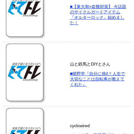
■【東大和×盗難対策】 今話題
のサイクルガードアイテム
『オルターロック』始めまし
た！
山と鉄馬とDIYとさん
■猪野学『自分に挑む! 人生で
大切なことは自転車が教えて
くれた』
cyclowired