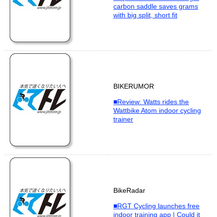
carbon saddle saves grams
with big split, short fit
BIKERUMOR
■Review: Watts rides the
Wattbike Atom indoor cycling
trainer
BikeRadar
■RGT Cycling launches free
indoor training app | Could it