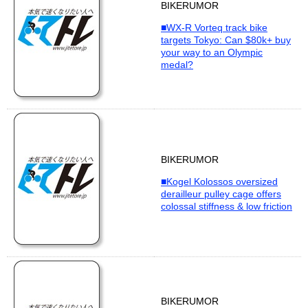
BIKERUMOR
■WX-R Vorteq track bike
targets Tokyo: Can $80k+ buy
your way to an Olympic
medal?
BIKERUMOR
■Kogel Kolossos oversized
derailleur pulley cage offers
colossal stiffness & low friction
BIKERUMOR