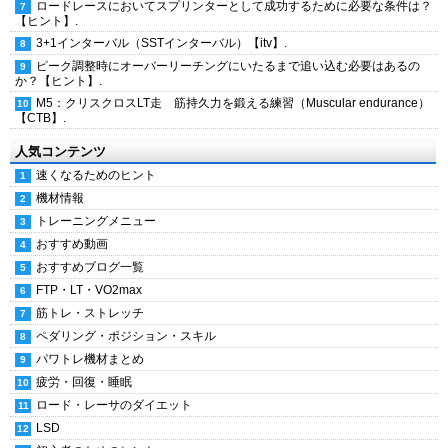
ロードレースにおいてスプリンターとして成功するために必要な条件は？
【ヒント】.
3+1インターバル（SSTインターバル）【itv】.
ピーク調整時にオーバーリーチングにいたるまで追い込む必要はあるの
か？【ヒント】.
M5：クリスクロスLT走 筋持久力を鍛える練習（Muscular endurance）
【CTB】.
人気コンテンツ
速くなるためのヒント
機材情報
トレーニングメニュー
おすすめ動画
おすすめブログ一覧
FTP・LT・VO2max
筋トレ・ストレッチ
ペダリング・ポジション・スキル
パワトレ機材まとめ
疲労・回復・睡眠
ロード・レーサのダイエット
LSD