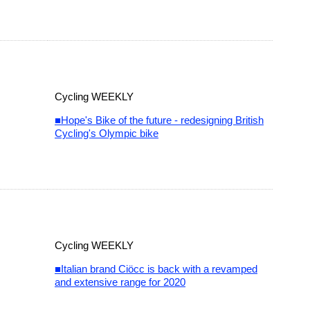
Cycling WEEKLY
■Hope's Bike of the future - redesigning British
Cycling's Olympic bike
Cycling WEEKLY
■Italian brand Ciöcc is back with a revamped
and extensive range for 2020