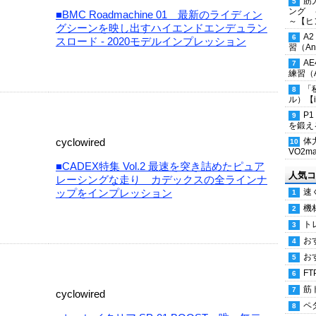
筋
ング 
■BMC Roadmachine 01 最新のライディン
～【ヒ
グシーンを映し出すハイエンドエンデュラン
A
スロード - 2020モデルインプレッション
習（Ana
A
練習（An
「
ル）【i
P
を鍛える
cyclowired
体
VO2
■CADEX特集 Vol.2 最速を突き詰めたピュア
人気コ
レーシングな走り カデックスの全ラインナ
ップをインプレッション
速
機
ト
お
お
FT
筋
cyclowired
ペ