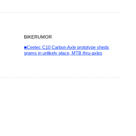
BIKERUMOR
■Ceetec C10 Carbon Axle prototype sheds
grams in unlikely place, MTB thru-axles