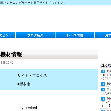
転車トレーニングサポート専用サイト「じてトレ」
のヒント
ブログ紹介
レース情報
お
の機材情報
3日 10:41
速くな
短
（HI
サイト・ブログ名
につい
■機材名
30
ロ
るため
4
ニング
ト～【
cyclowired