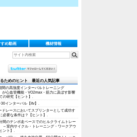
すすめ動画
機材情報
るためのヒント 最近の人気記事
期間の高強度インターバルトレーニング
IT）が心血管機能・VO2max・筋力に及ぼす影響
ての研究【ヒント】.
+30インターバル【itv】.
ードレースにおいてスプリンターとして成功す
に必要な条件は？【ヒント】.
0分間のテンポ走ペースでのヒルクライムトレー
 ～室内サイクル・トレーニング・ワークアウ
ヒント】.