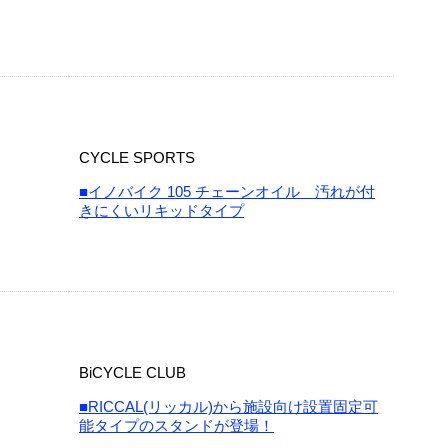
CYCLE SPORTS
■イノバイク 105 チェーンオイル 汚れが付
きにくいリキッドタイプ
BiCYCLE CLUB
■RICCAL(リッカル)から施設向け設置固定可
能タイプのスタンドが登場！