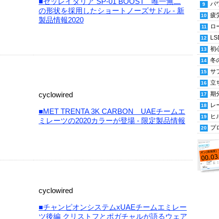
■セッレイタリア SP-01 BOOST 唯一無二
パ
の形状を採用したショートノーズサドル - 新
疲
製品情報2020
ロ
LS
初
冬
サ
立
cyclowired
期
レ
■MET TRENTA 3K CARBON UAEチームエ
ヒ
ミレーツの2020カラーが登場 - 限定製品情報
プ
cyclowired
■チャンピオンシステムxUAEチームエミレー
ツ後編 クリストフとポガチャルが語るウェア