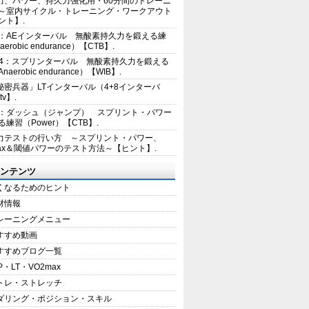
力、パワー、持久力強化用・60分間のトレーニ
～室内サイクル・トレーニング・ワークアウト
ント】.
2：AEインターバル 無酸素持久力を鍛える練
erobic endurance）【CTB】.
E4：スプリンターバル 無酸素持久力を鍛える
aerobic endurance）【WIB】.
秘密兵器」LTインターバル（4+8インターバ
tv】.
1：ダッシュ（ジャンプ） スプリント・パワー
練習（Power）【CTB】.
力テストの行い方 ～スプリント・パワー、
max＆閾値パワーのテスト方法～【ヒント】.
ンテンツ
くなるためのヒント
材情報
レーニングメニュー
すすめ動画
すすめブログ一覧
P・LT・VO2max
トレ・ストレッチ
ダリング・ポジション・スキル