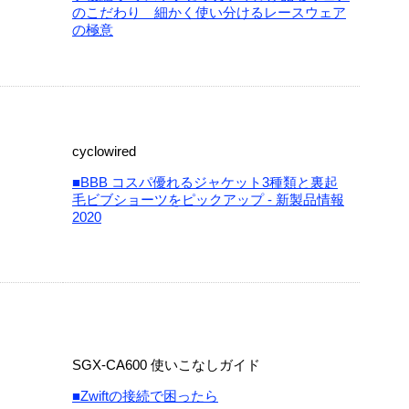
のこだわり 細かく使い分けるレースウェア
の極意
cyclowired
■BBB コスパ優れるジャケット3種類と裏起
毛ビブショーツをピックアップ - 新製品情報
2020
SGX-CA600 使いこなしガイド
■Zwiftの接続で困ったら