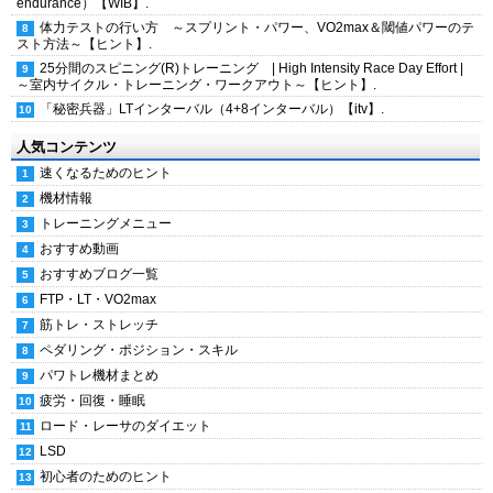
endurance）【WIB】.
体力テストの行い方 ～スプリント・パワー、VO2max＆閾値パワーのテ
スト方法～【ヒント】.
25分間のスピニング(R)トレーニング | High Intensity Race Day Effort |
～室内サイクル・トレーニング・ワークアウト～【ヒント】.
「秘密兵器」LTインターバル（4+8インターバル）【itv】.
人気コンテンツ
速くなるためのヒント
機材情報
トレーニングメニュー
おすすめ動画
おすすめブログ一覧
FTP・LT・VO2max
筋トレ・ストレッチ
ペダリング・ポジション・スキル
パワトレ機材まとめ
疲労・回復・睡眠
ロード・レーサのダイエット
LSD
初心者のためのヒント