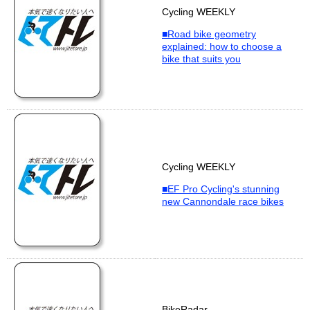
Cycling WEEKLY
■Road bike geometry
explained: how to choose a
bike that suits you
Cycling WEEKLY
■EF Pro Cycling's stunning
new Cannondale race bikes
BikeRadar