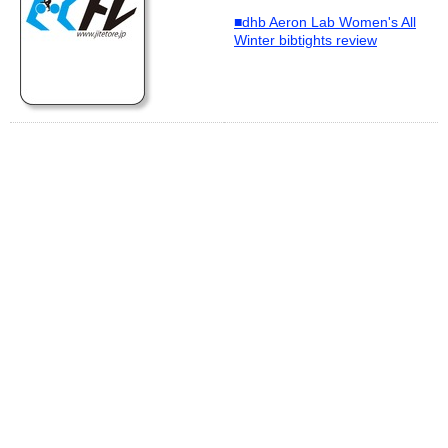
■dhb Aeron Lab Women's All
Winter bibtights review