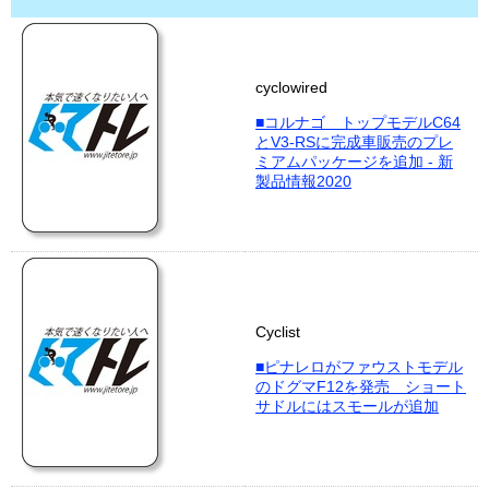
cyclowired
■コルナゴ トップモデルC64
とV3-RSに完成車販売のプレ
ミアムパッケージを追加 - 新
製品情報2020
Cyclist
■ピナレロがファウストモデル
のドグマF12を発売 ショート
サドルにはスモールが追加