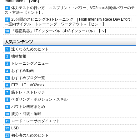
endurance）【WIB】.
体力テストの行い方 ～スプリント・パワー、VO2max＆閾値パワーのテ
スト方法～【ヒント】.
25分間のスピニング(R)トレーニング | High Intensity Race Day Effort |
～室内サイクル・トレーニング・ワークアウト～【ヒント】.
「秘密兵器」LTインターバル（4+8インターバル）【itv】.
人気コンテンツ
速くなるためのヒント
機材情報
トレーニングメニュー
おすすめ動画
おすすめブログ一覧
FTP・LT・VO2max
筋トレ・ストレッチ
ペダリング・ポジション・スキル
パワトレ機材まとめ
疲労・回復・睡眠
ロード・レーサのダイエット
LSD
初心者のためのヒント