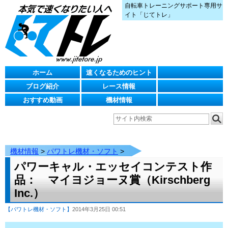
自転車トレーニングサポート専用サ
イト「じてトレ」
ホーム
速くなるためのヒント
ブログ紹介
レース情報
おすすめ動画
機材情報
機材情報
>
パワトレ機材・ソフト
>
パワーキャル・エッセイコンテスト作
品： マイヨジョーヌ賞（Kirschberg
Inc.）
【パワトレ機材・ソフト】
2014年3月25日 00:51