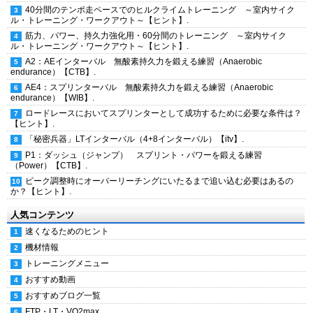
40分間のテンポ走ペースでのヒルクライムトレーニング ～室内サイク
ル・トレーニング・ワークアウト～【ヒント】.
筋力、パワー、持久力強化用・60分間のトレーニング ～室内サイク
ル・トレーニング・ワークアウト～【ヒント】.
A2：AEインターバル 無酸素持久力を鍛える練習（Anaerobic
endurance）【CTB】.
AE4：スプリンターバル 無酸素持久力を鍛える練習（Anaerobic
endurance）【WIB】.
ロードレースにおいてスプリンターとして成功するために必要な条件は？
【ヒント】.
「秘密兵器」LTインターバル（4+8インターバル）【itv】.
P1：ダッシュ（ジャンプ） スプリント・パワーを鍛える練習
（Power）【CTB】.
ピーク調整時にオーバーリーチングにいたるまで追い込む必要はあるの
か？【ヒント】.
人気コンテンツ
速くなるためのヒント
機材情報
トレーニングメニュー
おすすめ動画
おすすめブログ一覧
FTP・LT・VO2max