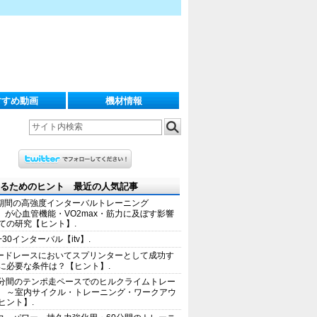
すすめ動画
機材情報
るためのヒント 最近の人気記事
期間の高強度インターバルトレーニング
IT）が心血管機能・VO2max・筋力に及ぼす影響
ての研究【ヒント】.
+30インターバル【itv】.
ードレースにおいてスプリンターとして成功す
に必要な条件は？【ヒント】.
0分間のテンポ走ペースでのヒルクライムトレー
 ～室内サイクル・トレーニング・ワークアウ
ヒント】.