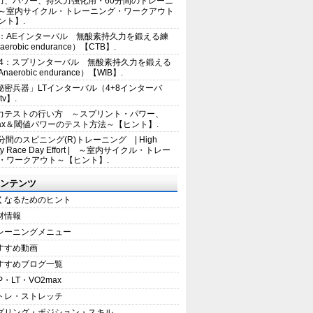
力、パワー、持久力強化用・60分間のトレーニ
～室内サイクル・トレーニング・ワークアウト
ント】.
2：AEインターバル 無酸素持久力を鍛える練
erobic endurance）【CTB】.
E4：スプリンターバル 無酸素持久力を鍛える
aerobic endurance）【WIB】.
秘密兵器」LTインターバル（4+8インターバ
tv】.
力テストの行い方 ～スプリント・パワー、
max＆閾値パワーのテスト方法～【ヒント】.
5分間のスピニング(R)トレーニング | High
sity Race Day Effort | ～室内サイクル・トレー
・ワークアウト～【ヒント】.
ンテンツ
くなるためのヒント
材情報
レーニングメニュー
すすめ動画
すすめブログ一覧
P・LT・VO2max
トレ・ストレッチ
ダリング・ポジション・スキル