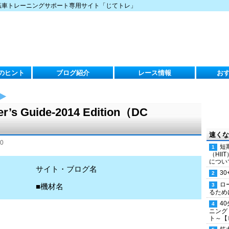
転車トレーニングサポート専用サイト「じてトレ」
のヒント
ブログ紹介
レース情報
お
er’s Guide-2014 Edition（DC
速くな
0
短
（HI
につい
サイト・ブログ名
30
ロ
■機材名
るため
4
ニング
ト～【