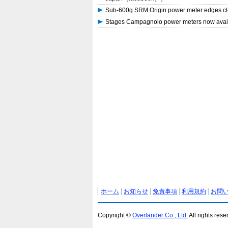
Sub-600g SRM Origin power meter edges 
Stages Campagnolo power meters now av
ホーム
お知らせ
免責事項
利用規約
お問
Copyright ©
Overlander Co., Ltd.
All rights rese