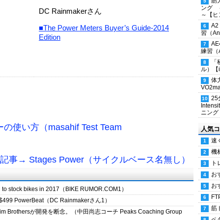
筋
ング 
DC Rainmakerさん
～【ヒ
A
■The Power Meters Buyer’s Guide-2014
習（Ana
Edition
A
練習（An
「
ル）【i
体
VO2
2
Inten
ニング
方（masahif Test Team
人気コ
速
機
記事→ Stages Power（サイクルベース名無し）
ト
お
お
ng to stock bikes in 2017（BIKE RUMOR.COM1）
FT
heir $499 PowerBeat（DC Rainmakerさん1）
筋
othersが開発を断念。（中田尚志コーチ Peaks Coaching Group
ペ