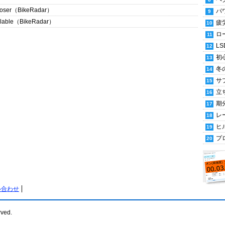
closer（BikeRadar）
パ
ailable（BikeRadar）
疲
ロ
LS
初
冬
サ
立
期
レ
ヒ
プ
い合わせ
rved.