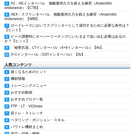
A2：AEインターバル 無酸素持久力を鍛える練習（Anaerobic
endurance）【CTB】.
AE4：スプリンターバル 無酸素持久力を鍛える練習（Anaerobic
endurance）【WIB】.
ロードレースにおいてスプリンターとして成功するために必要な条件は？
【ヒント】.
ピーク調整時にオーバーリーチングにいたるまで追い込む必要はあるの
か？【ヒント】.
「秘密兵器」LTインターバル（4+8インターバル）【itv】.
3+1インターバル（SSTインターバル）【itv】.
人気コンテンツ
速くなるためのヒント
機材情報
トレーニングメニュー
おすすめ動画
おすすめブログ一覧
FTP・LT・VO2max
筋トレ・ストレッチ
ペダリング・ポジション・スキル
パワトレ機材まとめ
疲労・回復・睡眠