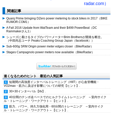
radar.com）
関連記事
Quarq Prime bringing DZero power metering to stock bikes in 2017（BIKE
RUMOR.COM1）
A Fall 2016 Update from WatTeam and their $499 PowerBeat（DC
Rainmakerさん1）
シューズに着けるタイプのパワーメーターBrim Brothersが開発を断念。
（中田尚志コーチ Peaks Coaching Group Japan（facebook））
Sub-600g SRM Origin power meter edges closer（BikeRadar）
Stages Campagnolo power meters now available（BikeRadar）
速くなるためのヒント 最近の人気記事
短期間の高強度インターバルトレーニング（HIIT）が心血管機能・
VO2max・筋力に及ぼす影響についての研究【ヒント】.
30+30インターバル【itv】.
40分間のテンポ走ペースでのヒルクライムトレーニング ～室内サイク
ル・トレーニング・ワークアウト～【ヒント】.
筋力、パワー、持久力強化用・60分間のトレーニング ～室内サイク
ル・トレーニング・ワークアウト～【ヒント】.