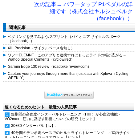
次の記事→ パワータップ P1ペダルの詳
細です（株式会社キルシュベルク
（facebook））
関連記事
ペダリングを見てみよう/スプリント（パイオニア サイクルスポーツ
（facebook））
4iiii Precision（サイクルベース名無し）
ワフーELEMNT このアプリと連携すればもっとライドの幅が広がる –
Wahoo Special Contents（cyclowired）
Garmin Edge 130 review（roadbike review.com）
Capture your journeys through more than just data with Xplova（Cycling
WEEKLY）
速くなるためのヒント 最近の人気記事
短期間の高強度インターバルトレーニング（HIIT）が心血管機能・
VO2max・筋力に及ぼす影響についての研究【ヒント】.
30+30インターバル【itv】.
40分間のテンポ走ペースでのヒルクライムトレーニング ～室内サイク
ル・トレーニング・ワークアウト～【ヒント】.