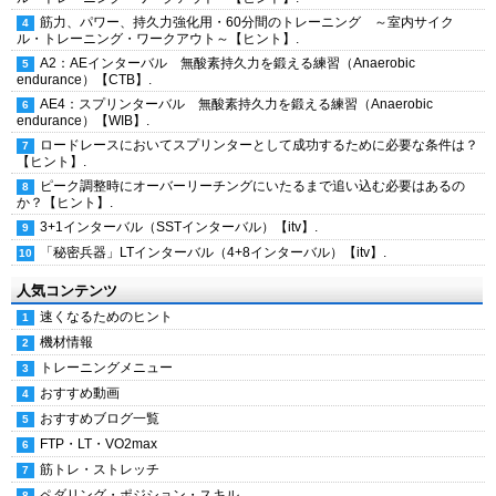
筋力、パワー、持久力強化用・60分間のトレーニング ～室内サイク
ル・トレーニング・ワークアウト～【ヒント】.
A2：AEインターバル 無酸素持久力を鍛える練習（Anaerobic
endurance）【CTB】.
AE4：スプリンターバル 無酸素持久力を鍛える練習（Anaerobic
endurance）【WIB】.
ロードレースにおいてスプリンターとして成功するために必要な条件は？
【ヒント】.
ピーク調整時にオーバーリーチングにいたるまで追い込む必要はあるの
か？【ヒント】.
3+1インターバル（SSTインターバル）【itv】.
「秘密兵器」LTインターバル（4+8インターバル）【itv】.
人気コンテンツ
速くなるためのヒント
機材情報
トレーニングメニュー
おすすめ動画
おすすめブログ一覧
FTP・LT・VO2max
筋トレ・ストレッチ
ペダリング・ポジション・スキル