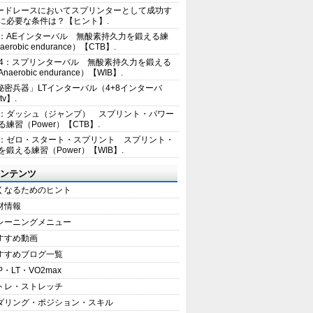
ードレースにおいてスプリンターとして成功す
に必要な条件は？【ヒント】.
2：AEインターバル 無酸素持久力を鍛える練
erobic endurance）【CTB】.
E4：スプリンターバル 無酸素持久力を鍛える
aerobic endurance）【WIB】.
秘密兵器」LTインターバル（4+8インターバ
tv】.
1：ダッシュ（ジャンプ） スプリント・パワー
練習（Power）【CTB】.
8：ゼロ・スタート・スプリント スプリント・
を鍛える練習（Power）【WIB】.
ンテンツ
くなるためのヒント
材情報
レーニングメニュー
すすめ動画
すすめブログ一覧
P・LT・VO2max
トレ・ストレッチ
ダリング・ポジション・スキル