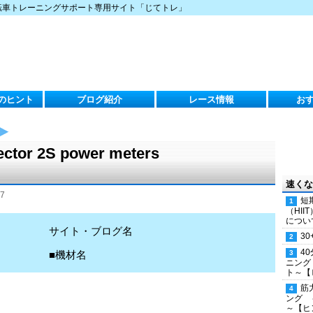
転車トレーニングサポート専用サイト「じてトレ」
のヒント
ブログ紹介
レース情報
お
ector 2S power meters
）
速くな
7
短
（HI
につい
サイト・ブログ名
30
4
■機材名
ニング
ト～【
筋
ング 
～【ヒ