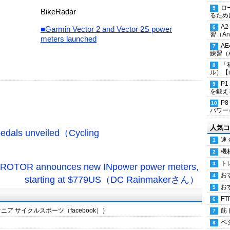
ロ
BikeRadar
るため
A
■Garmin Vector 2 and Vector 2S power
習（Ana
meters launched
A
練習（An
「
ル）【i
P
を鍛える
P
パワー
人気コ
pedals unveiled（Cycling
速
機
ト
OR announces new INpower power meters,
お
starting at $779US（DC Rainmakerさん）
お
FT
ア サイクルスポーツ（facebook））
筋
ペ