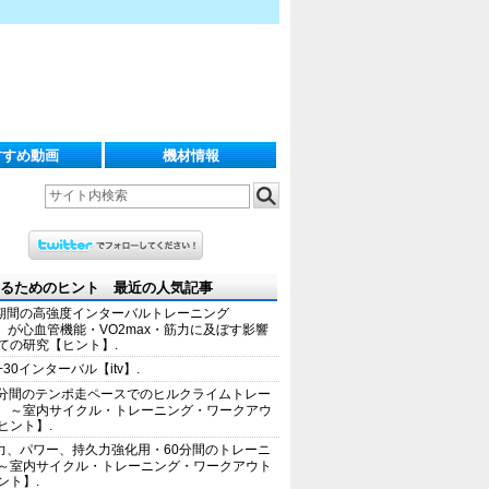
すすめ動画
機材情報
るためのヒント 最近の人気記事
期間の高強度インターバルトレーニング
IT）が心血管機能・VO2max・筋力に及ぼす影響
ての研究【ヒント】.
+30インターバル【itv】.
0分間のテンポ走ペースでのヒルクライムトレー
 ～室内サイクル・トレーニング・ワークアウ
ヒント】.
力、パワー、持久力強化用・60分間のトレーニ
～室内サイクル・トレーニング・ワークアウト
ント】.