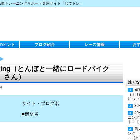
転車トレーニングサポート専用サイト「じてトレ」
のヒント
ブログ紹介
レース情報
お
te Setting（とんぼと一緒にロードバイク
）さん）
速くな
4
短
（HI
につい
サイト・ブログ名
30
4
■機材名
ニング
ト～【
筋
ング 
～【ヒ