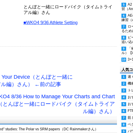
A
とんぼと一緒にロードバイク（タイムトライ
習（Ana
アル編）さん
A
練習（An
■WKO4 9/36 Athlete Setting
ロ
るため
ピ
追い込
「
ル）【i
3
人気コ
oad Your Device（とんぼと一緒に
速
ル編）さん） ←前の記事
機
ト
8/36 How to Manage Your Charts and Chart
お
brary（とんぼと一緒にロードバイク（タイムトライア
お
ル編）さん）
FT
筋
ペ
iewed” studies: The Polar vs SRM papers（DC Rainmakerさん）
パ