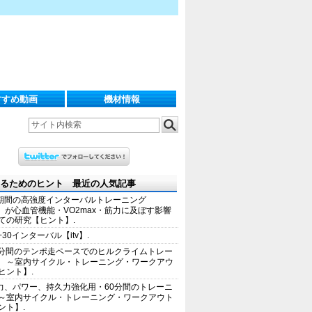
すすめ動画
機材情報
るためのヒント 最近の人気記事
期間の高強度インターバルトレーニング
IT）が心血管機能・VO2max・筋力に及ぼす影響
ての研究【ヒント】.
+30インターバル【itv】.
0分間のテンポ走ペースでのヒルクライムトレー
 ～室内サイクル・トレーニング・ワークアウ
ヒント】.
力、パワー、持久力強化用・60分間のトレーニ
～室内サイクル・トレーニング・ワークアウト
ント】.