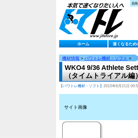
自
ホーム
速くなるため
機材情報
>
パワトレ機材・ソフト
>
WKO4 9/36 Athle
（タイムトライアル編
【パワトレ機材・ソフト】
2015年8月21日 00:5
サイト画像