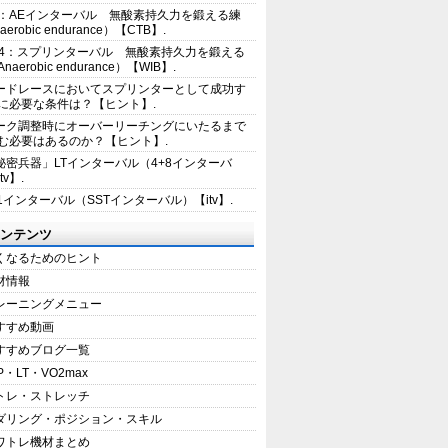
2：AEインターバル 無酸素持久力を鍛える練
erobic endurance）【CTB】.
E4：スプリンターバル 無酸素持久力を鍛える
aerobic endurance）【WIB】.
ードレースにおいてスプリンターとして成功す
に必要な条件は？【ヒント】.
ーク調整時にオーバーリーチングにいたるまで
む必要はあるのか？【ヒント】.
秘密兵器」LTインターバル（4+8インターバ
tv】.
+1インターバル（SSTインターバル）【itv】.
ンテンツ
くなるためのヒント
材情報
レーニングメニュー
すすめ動画
すすめブログ一覧
P・LT・VO2max
トレ・ストレッチ
ダリング・ポジション・スキル
ワトレ機材まとめ