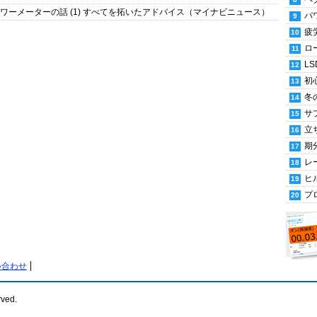
ワーメーターの話 (1) すべてを拓いたアドバイス（マイナビニュース）
パ
疲
ロ
LS
初
冬
サ
立
期
レ
ヒ
プ
い合わせ
rved.