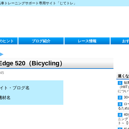
転車トレーニングサポート専用サイト「じてトレ」
のヒント
ブログ紹介
レース情報
お
n Edge 520（Bicycling）
45
速くな
短
（HI
イト・ブログ名
につい
機材名
30
ロ
るため
4
ニング
ト～【