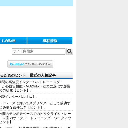
すすめ動画
機材情報
るためのヒント 最近の人気記事
期間の高強度インターバルトレーニング
IT）が心血管機能・VO2max・筋力に及ぼす影響
ての研究【ヒント】.
+30インターバル【itv】.
ードレースにおいてスプリンターとして成功す
に必要な条件は？【ヒント】.
0分間のテンポ走ペースでのヒルクライムトレー
 ～室内サイクル・トレーニング・ワークアウ
ヒント】.