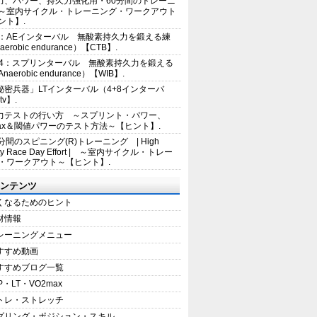
力、パワー、持久力強化用・60分間のトレーニ
～室内サイクル・トレーニング・ワークアウト
ント】.
2：AEインターバル 無酸素持久力を鍛える練
erobic endurance）【CTB】.
E4：スプリンターバル 無酸素持久力を鍛える
aerobic endurance）【WIB】.
秘密兵器」LTインターバル（4+8インターバ
tv】.
力テストの行い方 ～スプリント・パワー、
max＆閾値パワーのテスト方法～【ヒント】.
5分間のスピニング(R)トレーニング | High
sity Race Day Effort | ～室内サイクル・トレー
・ワークアウト～【ヒント】.
ンテンツ
くなるためのヒント
材情報
レーニングメニュー
すすめ動画
すすめブログ一覧
P・LT・VO2max
トレ・ストレッチ
ダリング・ポジション・スキル