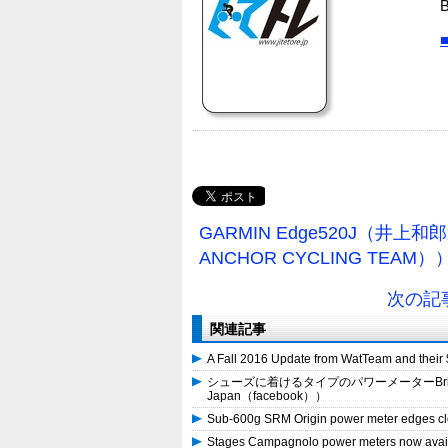
B
■
GARMIN Edge520J（井上和
ANCHOR CYCLING TEAM
次の記事→ 
関連記事
A Fall 2016 Update from WatTeam and t
シューズに着けるタイプのパワーメーターBrim Br
Japan（facebook））
Sub-600g SRM Origin power meter edges 
Stages Campagnolo power meters now av