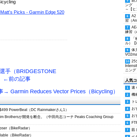
筋
icycling
ング 
～【ヒ
Matt's Picks - Garmin Edge 520
A
習（Ana
A
練習（An
「
ル）【i
体
VO2
2
Inten
ニング
郎選手（BRIDGESTONE
）） ←前の記事
人気コ
速
Garmin Reduces Vector Prices（Bicycling）
機
ト
お
heir $499 PowerBeat（DC Rainmakerさん1）
お
othersが開発を断念。（中田尚志コーチ Peaks Coaching Group
FT
closer（BikeRadar）
筋
ailable（BikeRadar）
ペ