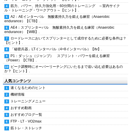
筋力、パワー、持久力強化用・60分間のトレーニング ～室内サイク
ル・トレーニング・ワークアウト～【ヒント】.
A2：AEインターバル 無酸素持久力を鍛える練習（Anaerobic
endurance）【CTB】.
AE4：スプリンターバル 無酸素持久力を鍛える練習（Anaerobic
endurance）【WIB】.
ロードレースにおいてスプリンターとして成功するために必要な条件は？
【ヒント】.
「秘密兵器」LTインターバル（4+8インターバル）【itv】.
P1：ダッシュ（ジャンプ） スプリント・パワーを鍛える練習
（Power）【CTB】.
ピーク調整時にオーバーリーチングにいたるまで追い込む必要はあるの
か？【ヒント】.
人気コンテンツ
速くなるためのヒント
機材情報
トレーニングメニュー
おすすめ動画
おすすめブログ一覧
FTP・LT・VO2max
筋トレ・ストレッチ