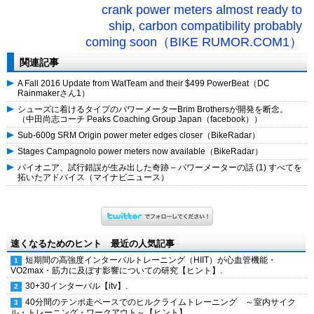
crank power meters almost ready to
ship, carbon compatibility probably
coming soon（BIKE RUMOR.COM1）
関連記事
A Fall 2016 Update from WatTeam and their $499 PowerBeat（DC
Rainmakerさん1）
シューズに着けるタイプのパワーメーターBrim Brothersが開発を断念。
（中田尚志コーチ Peaks Coaching Group Japan（facebook））
Sub-600g SRM Origin power meter edges closer（BikeRadar）
Stages Campagnolo power meters now available（BikeRadar）
パイオニア、試行錯誤が生み出した奇跡 – パワーメーターの話 (1) すべてを
拓いたアドバイス（マイナビニュース）
速くなるためのヒント 最近の人気記事
短期間の高強度インターバルトレーニング（HIIT）が心血管機能・
VO2max・筋力に及ぼす影響についての研究【ヒント】.
30+30インターバル【itv】.
40分間のテンポ走ペースでのヒルクライムトレーニング ～室内サイク
ル・トレーニング・ワークアウト～【ヒント】.