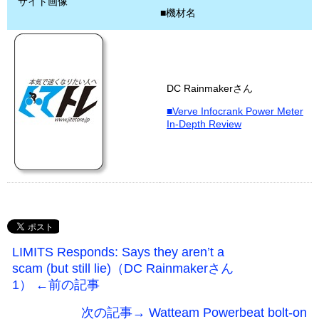
サイト画像
■機材名
DC Rainmakerさん
■Verve Infocrank Power Meter
In-Depth Review
LIMITS Responds: Says they aren’t a
scam (but still lie)（DC Rainmakerさん
1） ←前の記事
次の記事→ Watteam Powerbeat bolt-on