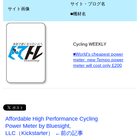
サイト・ブログ名
サイト画像
■機材名
Cycling WEEKLY
■World's cheapest power
meter: new Tempo power
meter will cost only £200
Affordable High Performance Cycling
Power Meter by Bluesight,
LLC（Kickstarter） ←前の記事