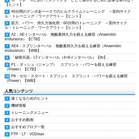
ロードレースにおいてスプリンターとして成功するために必要な条件は？
【ヒント】.
40分間のテンポ走ペースでのヒルクライムトレーニング ～室内サイク
ル・トレーニング・ワークアウト～【ヒント】.
筋力、パワー、持久力強化用・60分間のトレーニング ～室内サイク
ル・トレーニング・ワークアウト～【ヒント】.
A2：AEインターバル 無酸素持久力を鍛える練習（Anaerobic
endurance）【CTB】.
AE4：スプリンターバル 無酸素持久力を鍛える練習（Anaerobic
endurance）【WIB】.
「秘密兵器」LTインターバル（4+8インターバル）【itv】.
P1：ダッシュ（ジャンプ） スプリント・パワーを鍛える練習
（Power）【CTB】.
P8：ゼロ・スタート・スプリント スプリント・パワーを鍛える練習
（Power）【WIB】.
人気コンテンツ
速くなるためのヒント
機材情報
トレーニングメニュー
おすすめ動画
おすすめブログ一覧
FTP・LT・VO2max