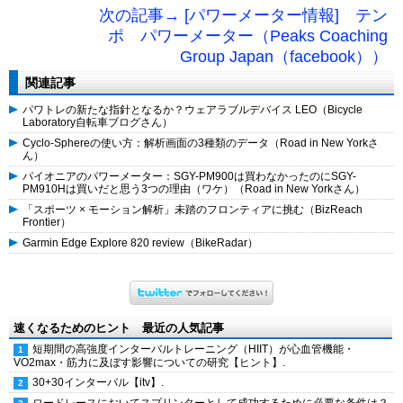
次の記事→ [パワーメーター情報] テン
ポ パワーメーター（Peaks Coaching
Group Japan（facebook））
関連記事
パワトレの新たな指針となるか？ウェアラブルデバイス LEO（Bicycle
Laboratory自転車ブログさん）
Cyclo-Sphereの使い方：解析画面の3種類のデータ（Road in New Yorkさ
ん）
パイオニアのパワーメーター：SGY-PM900は買わなかったのにSGY-
PM910Hは買いだと思う3つの理由（ワケ）（Road in New Yorkさん）
「スポーツ × モーション解析」未踏のフロンティアに挑む（BizReach
Frontier）
Garmin Edge Explore 820 review（BikeRadar）
速くなるためのヒント 最近の人気記事
短期間の高強度インターバルトレーニング（HIIT）が心血管機能・
VO2max・筋力に及ぼす影響についての研究【ヒント】.
30+30インターバル【itv】.