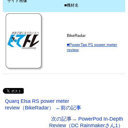
サイト画像
■機材名
BikeRadar
■PowerTap P1 power meter
review
Quarq Elsa RS power meter
review（BikeRadar） ←前の記事
次の記事→ PowerPod In-Depth
Review（DC Rainmakerさん1）