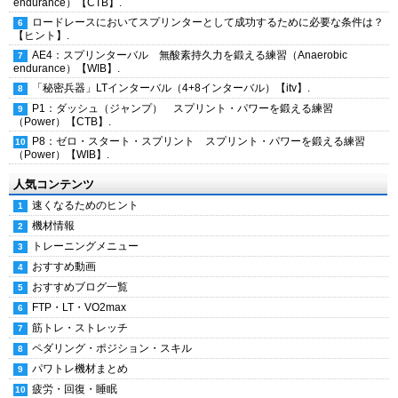
endurance）【CTB】.
ロードレースにおいてスプリンターとして成功するために必要な条件は？
【ヒント】.
AE4：スプリンターバル 無酸素持久力を鍛える練習（Anaerobic
endurance）【WIB】.
「秘密兵器」LTインターバル（4+8インターバル）【itv】.
P1：ダッシュ（ジャンプ） スプリント・パワーを鍛える練習
（Power）【CTB】.
P8：ゼロ・スタート・スプリント スプリント・パワーを鍛える練習
（Power）【WIB】.
人気コンテンツ
速くなるためのヒント
機材情報
トレーニングメニュー
おすすめ動画
おすすめブログ一覧
FTP・LT・VO2max
筋トレ・ストレッチ
ペダリング・ポジション・スキル
パワトレ機材まとめ
疲労・回復・睡眠