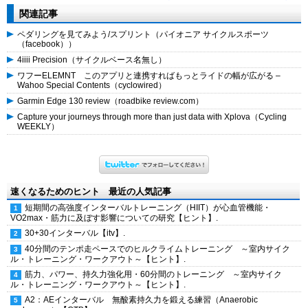
関連記事
ペダリングを見てみよう/スプリント（パイオニア サイクルスポーツ
（facebook））
4iiii Precision（サイクルベース名無し）
ワフーELEMNT このアプリと連携すればもっとライドの幅が広がる –
Wahoo Special Contents（cyclowired）
Garmin Edge 130 review（roadbike review.com）
Capture your journeys through more than just data with Xplova（Cycling
WEEKLY）
速くなるためのヒント 最近の人気記事
短期間の高強度インターバルトレーニング（HIIT）が心血管機能・
VO2max・筋力に及ぼす影響についての研究【ヒント】.
30+30インターバル【itv】.
40分間のテンポ走ペースでのヒルクライムトレーニング ～室内サイク
ル・トレーニング・ワークアウト～【ヒント】.
筋力、パワー、持久力強化用・60分間のトレーニング ～室内サイク
ル・トレーニング・ワークアウト～【ヒント】.
A2：AEインターバル 無酸素持久力を鍛える練習（Anaerobic