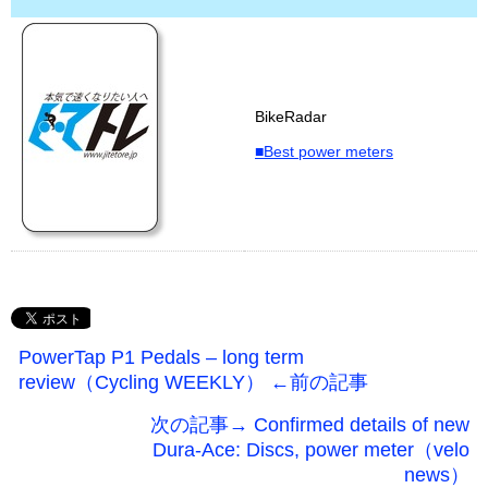
BikeRadar
■Best power meters
PowerTap P1 Pedals – long term
review（Cycling WEEKLY） ←前の記事
次の記事→ Confirmed details of new
Dura-Ace: Discs, power meter（velo
news）