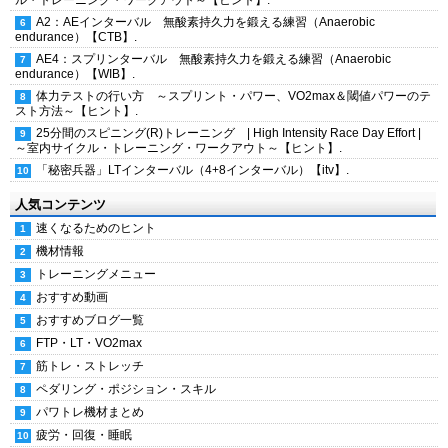
ル・トレーニング・ワークアウト～【ヒント】.
A2：AEインターバル 無酸素持久力を鍛える練習（Anaerobic
endurance）【CTB】.
AE4：スプリンターバル 無酸素持久力を鍛える練習（Anaerobic
endurance）【WIB】.
体力テストの行い方 ～スプリント・パワー、VO2max＆閾値パワーのテ
スト方法～【ヒント】.
25分間のスピニング(R)トレーニング | High Intensity Race Day Effort |
～室内サイクル・トレーニング・ワークアウト～【ヒント】.
「秘密兵器」LTインターバル（4+8インターバル）【itv】.
人気コンテンツ
速くなるためのヒント
機材情報
トレーニングメニュー
おすすめ動画
おすすめブログ一覧
FTP・LT・VO2max
筋トレ・ストレッチ
ペダリング・ポジション・スキル
パワトレ機材まとめ
疲労・回復・睡眠