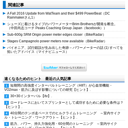
関連記事
A Fall 2016 Update from WatTeam and their $499 PowerBeat（DC
Rainmakerさん1）
シューズに着けるタイプのパワーメーターBrim Brothersが開発を断念。
（中田尚志コーチ Peaks Coaching Group Japan（facebook））
Sub-600g SRM Origin power meter edges closer（BikeRadar）
Stages Campagnolo power meters now available（BikeRadar）
パイオニア、試行錯誤が生み出した奇跡 – パワーメーターの話 (1) すべてを
拓いたアドバイス（マイナビニュース）
速くなるためのヒント 最近の人気記事
短期間の高強度インターバルトレーニング（HIIT）が心血管機能・
VO2max・筋力に及ぼす影響についての研究【ヒント】.
30+30インターバル【itv】.
ロードレースにおいてスプリンターとして成功するために必要な条件は？
【ヒント】.
40分間のテンポ走ペースでのヒルクライムトレーニング ～室内サイク
ル・トレーニング・ワークアウト～【ヒント】.
筋力、パワー、持久力強化用・60分間のトレーニング ～室内サイク