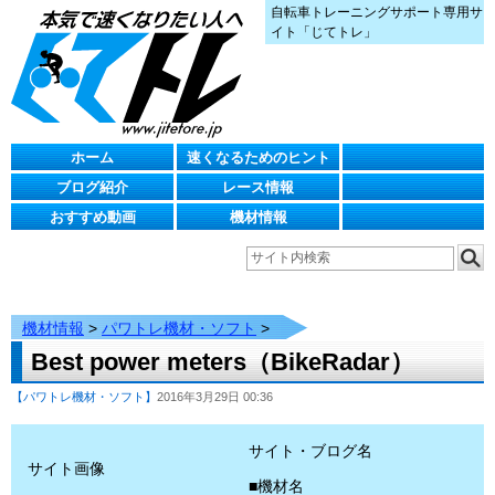
自転車トレーニングサポート専用サ
イト「じてトレ」
ホーム
速くなるためのヒント
ブログ紹介
レース情報
おすすめ動画
機材情報
機材情報
>
パワトレ機材・ソフト
>
Best power meters（BikeRadar）
【パワトレ機材・ソフト】
2016年3月29日 00:36
サイト・ブログ名
サイト画像
■機材名